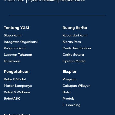
|
|
© 2026 YGSI
Syarat & Ketentuan
Kebijakan Privasi
Tentang YGSI
Ruang Berita
Siapa Kami
Kabar dari Kami
Integritas Organisasi
Siaran Pers
Program Kami
Cerita Perubahan
Laporan Tahunan
Cerita Setara
Kemitraan
Liputan Media
Pengetahuan
Eksplor
Buku & Modul
Program
Materi Kampanye
Cakupan Wilayah
Video & Webinar
Data
SobatASK
Produk
E-Learning