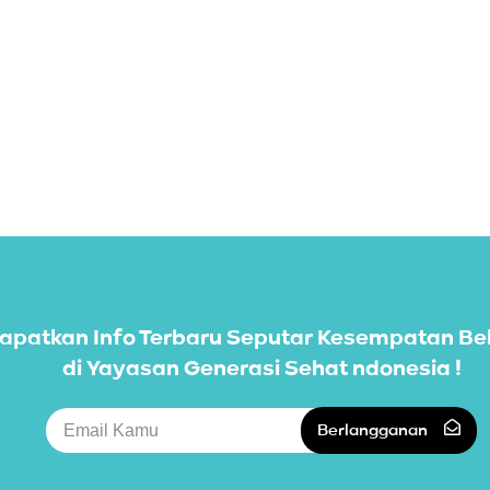
apatkan Info Terbaru Seputar Kesempatan Be
di Yayasan Generasi Sehat ndonesia !
Berlangganan