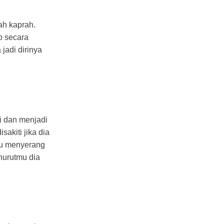
ah kaprah.
p secara
jadi dirinya
i dan menjadi
sakiti jika dia
au menyerang
nurutmu dia