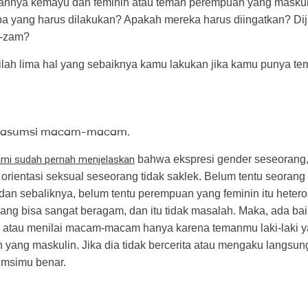
nya kemayu dan feminin atau teman perempuan yang maskuli
apa yang harus dilakukan? Apakah mereka harus diingatkan? Di
m-zam?
nilah lima hal yang sebaiknya kamu lakukan jika kamu punya t
berasumsi macam-macam.
ami sudah pernah menjelaskan
bahwa ekspresi gender seseorang, 
orientasi seksual seseorang tidak saklek. Belum tentu seorang 
, dan sebaliknya, belum tentu perempuan yang feminin itu heter
rang bisa sangat beragam, dan itu tidak masalah. Maka, ada b
i atau menilai macam-macam hanya karena temanmu laki-laki y
 yang maskulin. Jika dia tidak bercerita atau mengaku langsu
umsimu benar.