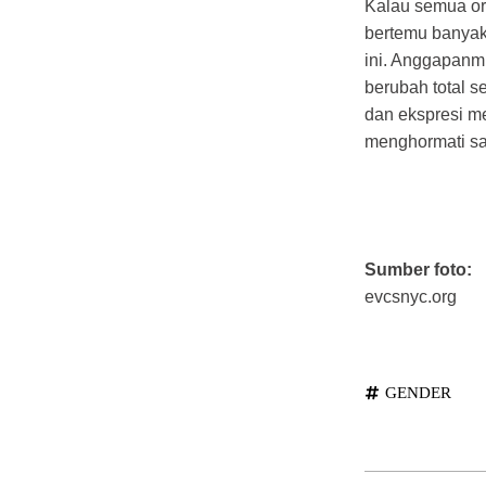
Kalau semua or
bertemu banyak 
ini. Anggapanmu
berubah total s
dan ekspresi m
menghormati sat
Sumber foto:
evcsnyc.org
GENDER