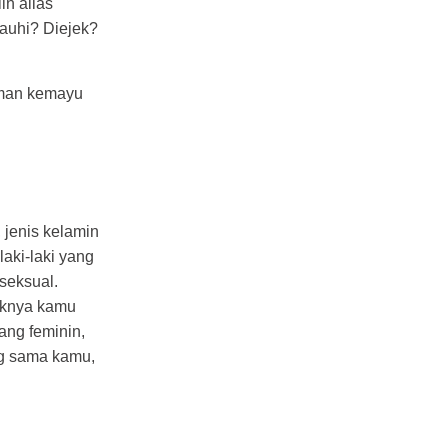
n alias
jauhi? Diejek?
eman kemayu
jenis kelamin
laki-laki yang
oseksual.
aiknya kamu
ang feminin,
ng sama kamu,