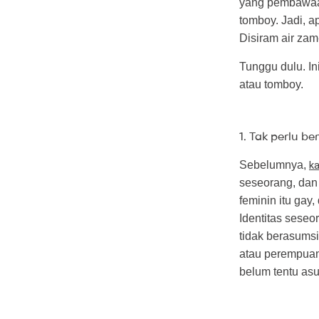
yang pembawaan
tomboy. Jadi, 
Disiram air za
Tunggu dulu. I
atau tomboy.
1. Tak perlu 
Sebelumnya,
k
seseorang, dan 
feminin itu gay
Identitas seseo
tidak berasums
atau perempuan
belum tentu as