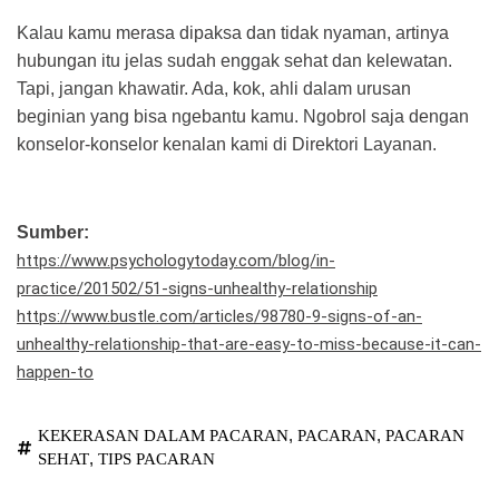
Kalau kamu merasa dipaksa dan tidak nyaman, artinya
hubungan itu jelas sudah enggak sehat dan kelewatan.
Tapi, jangan khawatir. Ada, kok, ahli dalam urusan
beginian yang bisa ngebantu kamu. Ngobrol saja dengan
konselor-konselor kenalan kami di Direktori Layanan.
Sumber:
https://www.psychologytoday.com/blog/in-
practice/201502/51-signs-unhealthy-relationship
https://www.bustle.com/articles/98780-9-signs-of-an-
unhealthy-relationship-that-are-easy-to-miss-because-it-can-
happen-to
,
,
KEKERASAN DALAM PACARAN
PACARAN
PACARAN
,
SEHAT
TIPS PACARAN