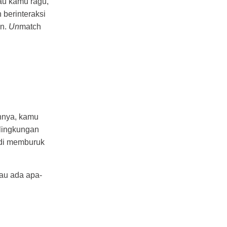
au kamu ragu,
 berinteraksi
an.
Un
match
ahnya, kamu
lingkungan
adi memburuk
lau ada apa-