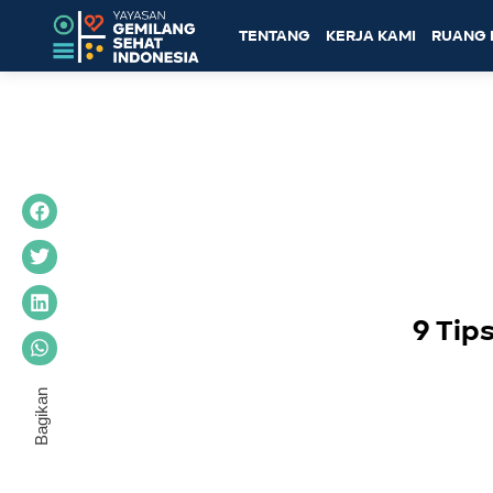
TENTANG
KERJA KAMI
RUANG 
9 Tip