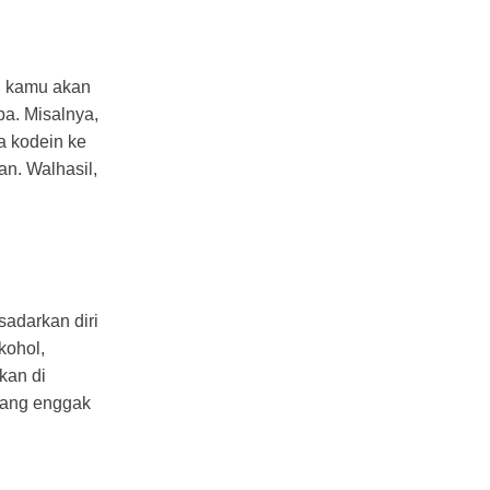
u kamu akan
pa. Misalnya,
 kodein ke
n. Walhasil,
sadarkan diri
kohol,
kan di
ang enggak