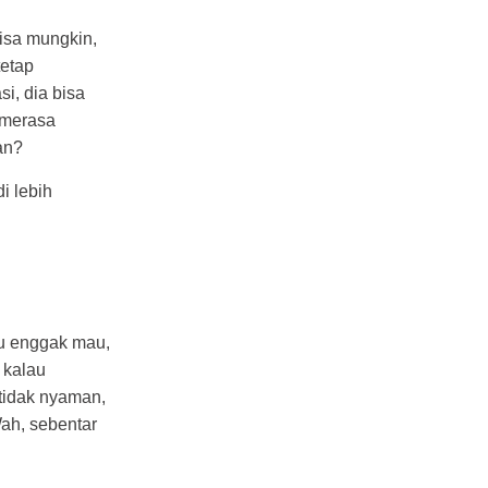
isa mungkin,
tetap
i, dia bisa
 merasa
an?
i lebih
u enggak mau,
 kalau
tidak nyaman,
ah, sebentar