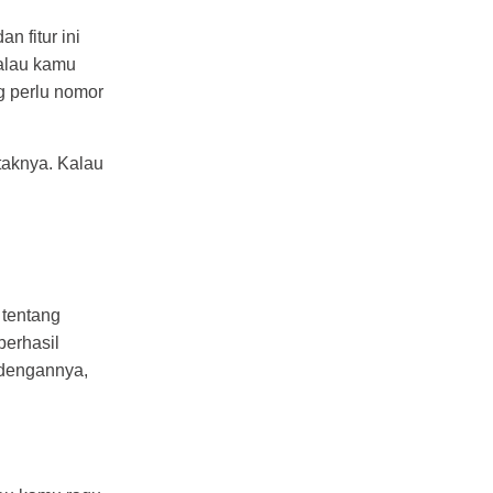
n fitur ini
alau kamu
 perlu nomor
taknya. Kalau
 tentang
berhasil
 dengannya,