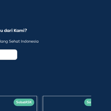
u dari Kami?
ang Sehat Indonesia
SobatASK
SobatASK