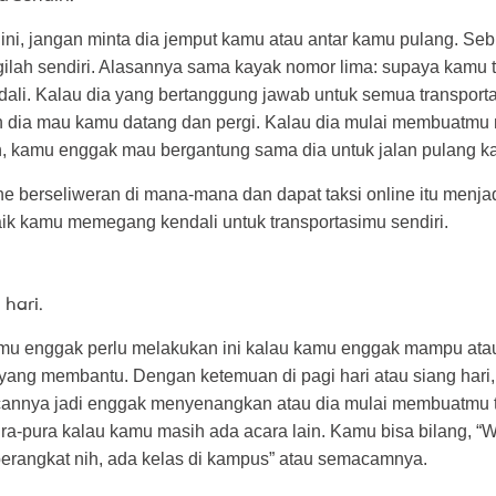
ni, jangan minta dia jemput kamu atau antar kamu pulang. Seb
gilah sendiri. Alasannya sama kayak nomor lima: supaya kamu 
li. Kalau dia yang bertanggung jawab untuk semua transportas
 dia mau kamu datang dan pergi. Kalau dia mulai membuatmu
 kamu enggak mau bergantung sama dia untuk jalan pulang k
ine berseliweran di mana-mana dan dapat taksi online itu menjad
aik kamu memegang kendali untuk transportasimu sendiri.
 hari.
u enggak perlu melakukan ini kalau kamu enggak mampu ata
rik yang membantu. Dengan ketemuan di pagi hari atau siang hari,
annya jadi enggak menyenangkan atau dia mulai membuatmu 
a-pura kalau kamu masih ada acara lain. Kamu bisa bilang, “W
berangkat nih, ada kelas di kampus” atau semacamnya.