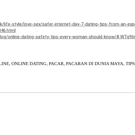
k/life-style/love-sex/safer-internet-day-7-dating-tips-from-an-exp
46.html
og/online-dating-safety-tips-every-woman-should-know/#.WTg9I
,
,
,
,
LINE
ONLINE DATING
PACAR
PACARAN DI DUNIA MAYA
TIP