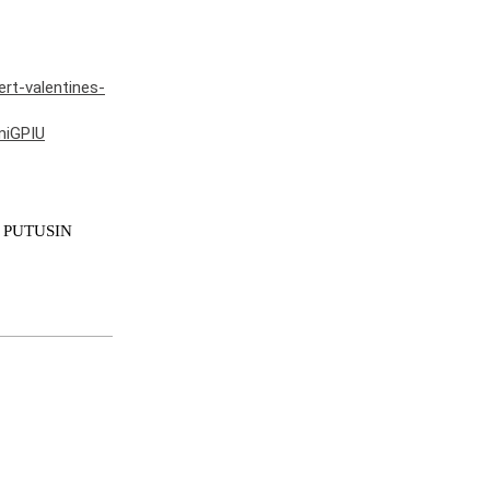
ert-valentines-
miGPIU
S PUTUSIN