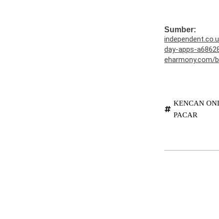
Sumber:
independent.co.u
day-apps-a68628
eharmony.com/bl
KENCAN ON
PACAR