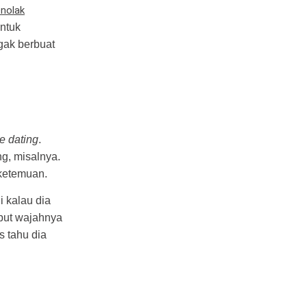
nolak
ntuk
gak berbuat
e dating
.
g, misalnya.
 ketemuan.
i kalau dia
ebut wajahnya
s tahu dia