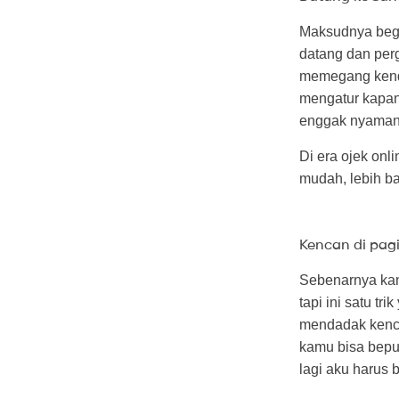
Maksudnya begi
datang dan per
memegang kenda
mengatur kapan
enggak nyaman,
Di era ojek onl
mudah, lebih b
Kencan di pagi
Sebenarnya kam
tapi ini satu t
mendadak kenc
kamu bisa bepur
lagi aku harus 