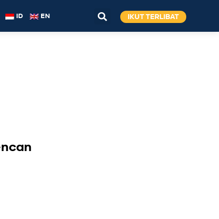
IKUT TERLIBAT
ID
EN
encan