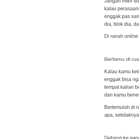
Jangan mikir d
kalau perasaanm
enggak pas sam
dia, blok dia, d
Di ranah
online
Bertemu di rua
Kalau kamu kete
enggak bisa ng
tempat kalian b
dan kamu bener
Bertemulah di r
apa, setidaknya
Datang ke sana