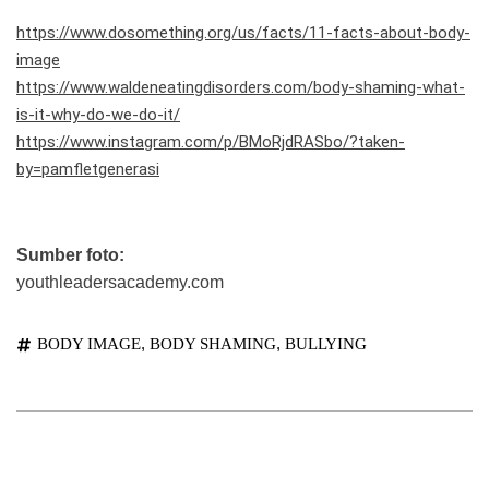
https://www.dosomething.org/us/facts/11-facts-about-body-
image
https://www.waldeneatingdisorders.com/body-shaming-what-
is-it-why-do-we-do-it/
https://www.instagram.com/p/BMoRjdRASbo/?taken-
by=pamfletgenerasi
Sumber foto:
youthleadersacademy.com
,
,
BODY IMAGE
BODY SHAMING
BULLYING