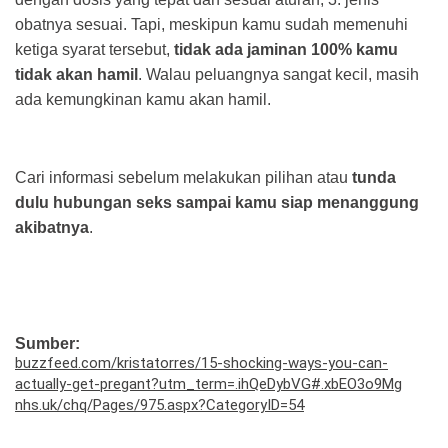
obatnya sesuai. Tapi, meskipun kamu sudah memenuhi
ketiga syarat tersebut,
tidak ada jaminan 100% kamu
tidak akan hamil
. Walau peluangnya sangat kecil, masih
ada kemungkinan kamu akan hamil.
Cari informasi sebelum melakukan pilihan atau
tunda
dulu hubungan seks sampai kamu siap menanggung
akibatnya
.
Sumber:
buzzfeed.com/kristatorres/15-shocking-ways-you-can-
actually-get-pregant?utm_term=.ihQeDybVG#.xbEO3o9Mg
nhs.uk/chq/Pages/975.aspx?CategoryID=54