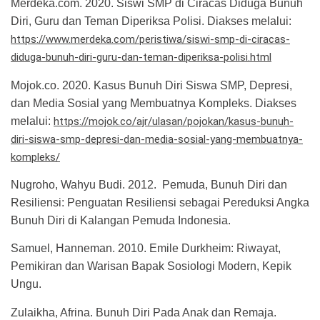
Merdeka.com. 2020. Siswi SMP di Ciracas Diduga Bunuh
Diri, Guru dan Teman Diperiksa Polisi. Diakses melalui:
https://www.merdeka.com/peristiwa/siswi-smp-di-ciracas-
diduga-bunuh-diri-guru-dan-teman-diperiksa-polisi.html
Mojok.co. 2020. Kasus Bunuh Diri Siswa SMP, Depresi,
dan Media Sosial yang Membuatnya Kompleks. Diakses
melalui:
https://mojok.co/ajr/ulasan/pojokan/kasus-bunuh-
diri-siswa-smp-depresi-dan-media-sosial-yang-membuatnya-
kompleks/
Nugroho, Wahyu Budi. 2012. Pemuda, Bunuh Diri dan
Resiliensi: Penguatan Resiliensi sebagai Pereduksi Angka
Bunuh Diri di Kalangan Pemuda Indonesia.
Samuel, Hanneman. 2010. Emile Durkheim: Riwayat,
Pemikiran dan Warisan Bapak Sosiologi Modern, Kepik
Ungu.
Zulaikha, Afrina. Bunuh Diri Pada Anak dan Remaja.