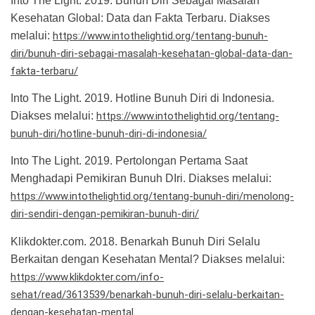
Into The Light. 2019. Bunuh Diri Sebagai Masalah
Kesehatan Global: Data dan Fakta Terbaru. Diakses
melalui:
https://www.intothelightid.org/tentang-bunuh-
diri/bunuh-diri-sebagai-masalah-kesehatan-global-data-dan-
fakta-terbaru/
Into The Light. 2019. Hotline Bunuh Diri di Indonesia.
Diakses melalui:
https://www.intothelightid.org/tentang-
bunuh-diri/hotline-bunuh-diri-di-indonesia/
Into The Light. 2019. Pertolongan Pertama Saat
Menghadapi Pemikiran Bunuh DIri. Diakses melalui:
https://www.intothelightid.org/tentang-bunuh-diri/menolong-
diri-sendiri-dengan-pemikiran-bunuh-diri/
Klikdokter.com. 2018. Benarkah Bunuh Diri Selalu
Berkaitan dengan Kesehatan Mental? Diakses melalui:
https://www.klikdokter.com/info-
sehat/read/3613539/benarkah-bunuh-diri-selalu-berkaitan-
dengan-kesehatan-mental