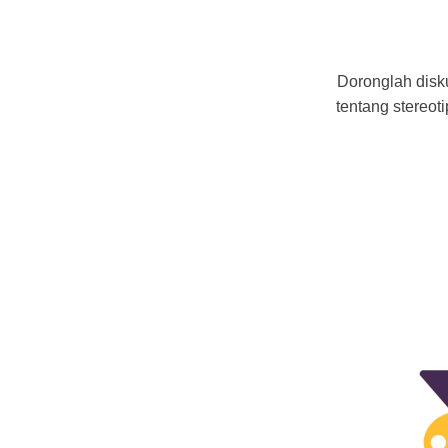
Doronglah disku
tentang stereot