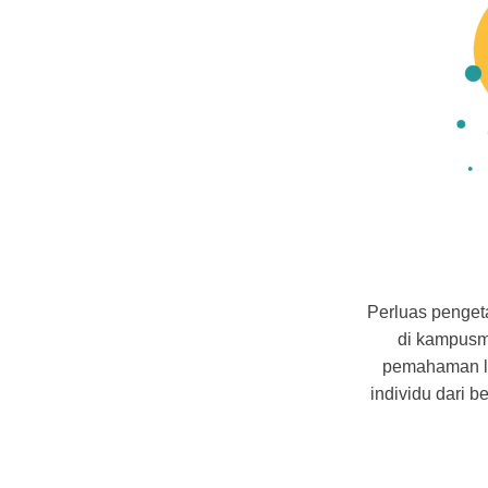
Perluas pengeta
di kampusm
pemahaman li
individu dari 