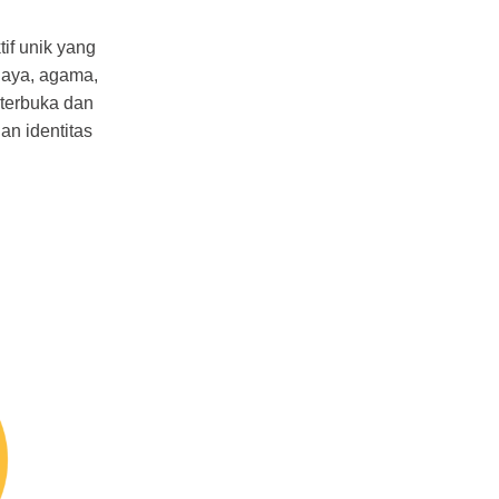
if unik yang
daya, agama,
 terbuka dan
n identitas