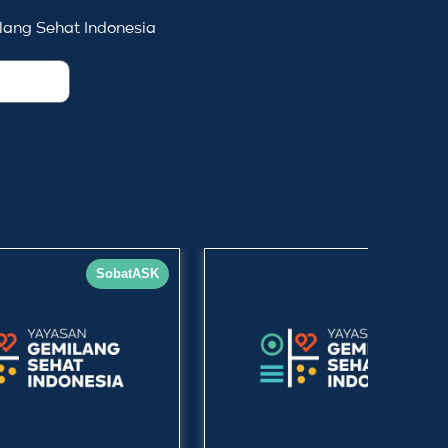
ang Sehat Indonesia
SobatASK
SobatA