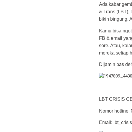
Ada kabar gemb
& Trans (LBT),
bikin bingung, 
Kamu bisa ngobr
FB & email yang
sore. Atau, kal
mereka setiap h
Dijamin pas de
LBT CRISIS 
Nomor hotline:
Email: lbt_cris