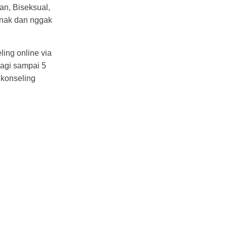
an, Biseksual,
enak dan nggak
ing online via
pagi sampai 5
 konseling