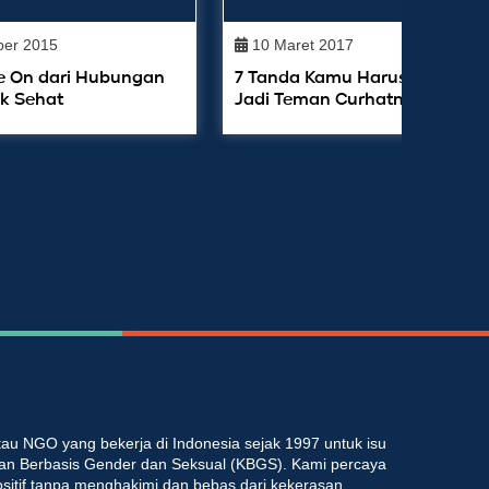
er 2015
10 Maret 2017
e On dari Hubungan
7 Tanda Kamu Harus Stop Dul
k Sehat
Jadi Teman Curhatnya
au NGO yang bekerja di Indonesia sejak 1997 untuk isu
an Berbasis Gender dan Seksual (KBGS). Kami percaya
ositif tanpa menghakimi dan bebas dari kekerasan.