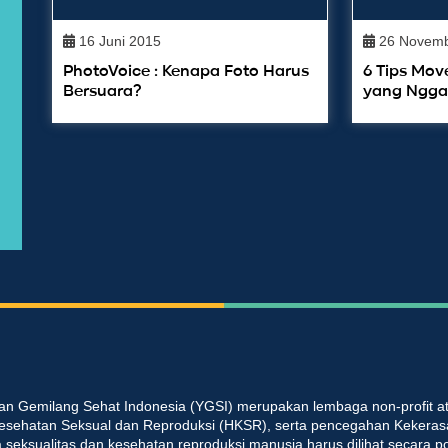
16 Juni 2015
26 Novemb
PhotoVoice : Kenapa Foto Harus
6 Tips Mov
Bersuara?
yang Ngga
an Gemilang Sehat Indonesia (YGSI) merupakan lembaga non-profit at
esehatan Seksual dan Reproduksi (HKSR), serta pencegahan Kekeras
seksualitas dan kesehatan reproduksi manusia harus dilihat secara p