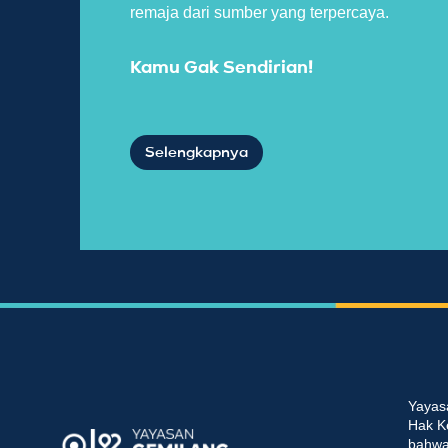
remaja dari sumber yang terpercaya.
Kamu Gak Sendirian!
Selengkapnya
Yayas
Hak K
bahwa 