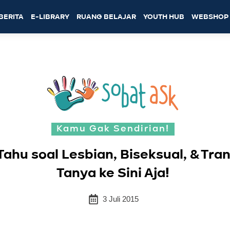
BERITA
E-LIBRARY
RUANG BELAJAR
YOUTH HUB
WEBSHOP
Kamu Gak Sendirian!
ahu soal Lesbian, Biseksual, & Tran
Tanya ke Sini Aja!
3 Juli 2015