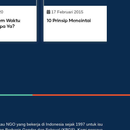
20
17 Februari 2015
tem Waktu
10 Prinsip Mencintai
M
pa Ya?
S
B
au NGO yang bekerja di Indonesia sejak 1997 untuk isu
an Berbasis Gender dan Seksual (KBGS). Kami percaya