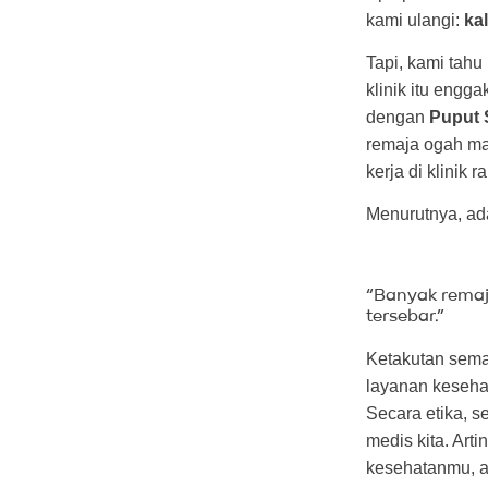
kami ulangi:
ka
Tapi, kami tah
klinik itu engg
dengan
Puput 
remaja ogah ma
kerja di klinik
Menurutnya, ad
“Banyak remaja
tersebar.”
Ketakutan sema
layanan keseha
Secara etika, 
medis kita. Art
kesehatanmu, al