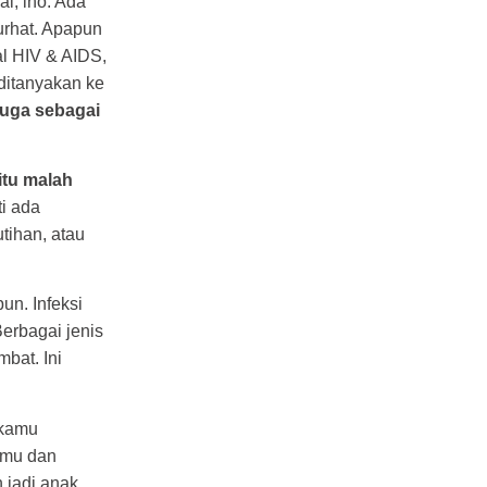
l, lho. Ada
urhat. Apapun
al HIV & AIDS,
ditanyakan ke
juga sebagai
itu malah
i ada
tihan, atau
un. Infeksi
Berbagai jenis
bat. Ini
 kamu
amu dan
jadi anak