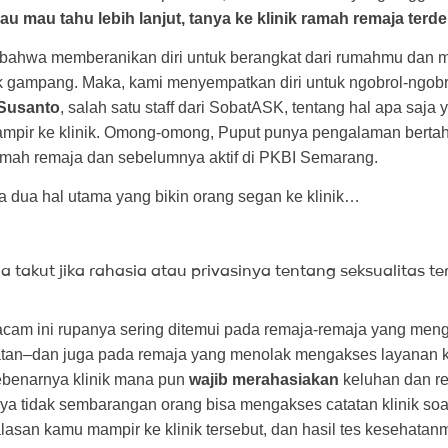
lau mau tahu lebih lanjut, tanya ke klinik ramah remaja terde
u bahwa memberanikan diri untuk berangkat dari rumahmu dan 
ak gampang. Maka, kami menyempatkan diri untuk ngobrol-ngobr
Susanto
, salah satu staff dari SobatASK, tentang hal apa saja 
mpir ke klinik. Omong-omong, Puput punya pengalaman berta
 ramah remaja dan sebelumnya aktif di PKBI Semarang.
a dua hal utama yang bikin orang segan ke klinik…
 takut jika rahasia atau privasinya tentang seksualitas t
cam ini rupanya sering ditemui pada remaja-remaja yang men
tan–dan juga pada remaja yang menolak mengakses layanan 
sebenarnya klinik mana pun
wajib merahasiakan
keluhan dan r
inya tidak sembarangan orang bisa mengakses catatan klinik soa
asan kamu mampir ke klinik tersebut, dan hasil tes kesehatan