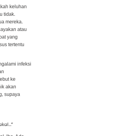
akah keluhan
 tidak.
ua mereka.
hayakan atau
bat yang
us tertentu
ngalami infeksi
an
ebut ke
nik akan
g, supaya
akal…”