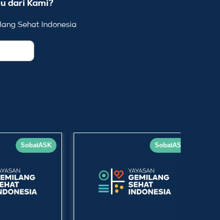
u dari Kami?
ang Sehat Indonesia
SobatASK
SobatASK