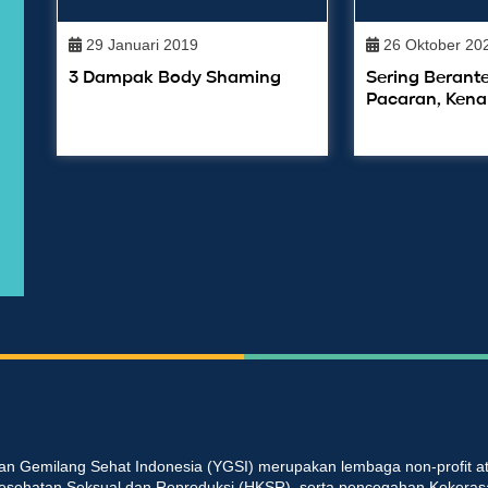
29 Januari 2019
26 Oktober 20
3 Dampak Body Shaming
Sering Beran
Pacaran, Kena
an Gemilang Sehat Indonesia (YGSI) merupakan lembaga non-profit at
esehatan Seksual dan Reproduksi (HKSR), serta pencegahan Kekeras