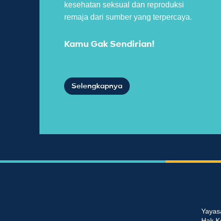
kesehatan seksual dan reproduksi
remaja dari sumber yang terpercaya.
Kamu Gak Sendirian!
Selengkapnya
Yayas
Hak K