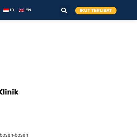
IKUT TERLIBAT
ID
EN
linik
 bosen-bosen