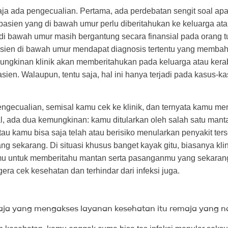
aja ada pengecualian. Pertama, ada perdebatan sengit soal ap
pasien yang di bawah umur perlu diberitahukan ke keluarga atau
di bawah umur masih bergantung secara finansial pada orang t
pasien di bawah umur mendapat diagnosis tertentu yang memba
mungkinan klinik akan memberitahukan pada keluarga atau kera
en. Walaupun, tentu saja, hal ini hanya terjadi pada kasus-kas
engecualian, semisal kamu cek ke klinik, dan ternyata kamu me
l, ada dua kemungkinan: kamu ditularkan oleh salah satu mant
u kamu bisa saja telah atau berisiko menularkan penyakit ters
 sekarang. Di situasi khusus banget kayak gitu, biasanya kli
u untuk memberitahu mantan serta pasanganmu yang sekaran
era cek kesehatan dan terhindar dari infeksi juga.
aja yang mengakses layanan kesehatan itu remaja yang n