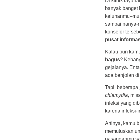
Di klinik layan
banyak banget l
keluhanmu–mula
sampai nanya-n
konselor terseb
pusat informas
Kalau pun kamu 
bagus
? Kebany
gejalanya. Ent
ada benjolan di
Tapi, beberapa 
chlamydia
, mis
infeksi yang di
karena infeksi-
Artinya, kamu 
memutuskan unt
pasanganmu sa