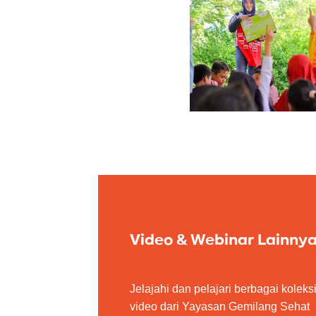
Video & Webinar Lainny
Jelajahi dan pelajari berbagai koleks
video dari Yayasan Gemilang Sehat