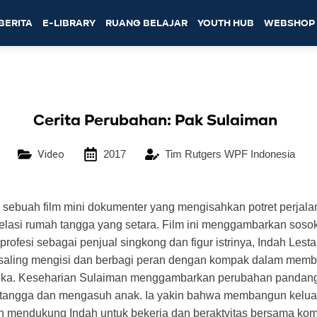
BERITA
E-LIBRARY
RUANG BELAJAR
YOUTH HUB
WEBSHOP
Cerita Perubahan: Pak Sulaiman
Video
2017
Tim Rutgers WPF Indonesia
 sebuah film mini dokumenter yang mengisahkan potret perjala
lasi rumah tangga yang setara. Film ini menggambarkan soso
rofesi sebagai penjual singkong dan figur istrinya, Indah Lesta
saling mengisi dan berbagi peran dengan kompak dalam memb
eka. Keseharian Sulaiman menggambarkan perubahan pandan
tangga dan mengasuh anak. Ia yakin bahwa membangun kelua
 mendukung Indah untuk bekerja dan beraktvitas bersama kom