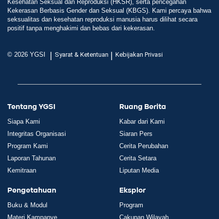
Kesehatan Seksual dan Reproduksi (HKSR), serta pencegahan
Kekerasan Berbasis Gender dan Seksual (KBGS). Kami percaya bahwa
seksualitas dan kesehatan reproduksi manusia harus dilihat secara
positif tanpa menghakimi dan bebas dari kekerasan.
|
|
© 2026 YGSI
Syarat & Ketentuan
Kebijakan Privasi
Tentang YGSI
Ruang Berita
Siapa Kami
Kabar dari Kami
Integritas Organisasi
Siaran Pers
Program Kami
Cerita Perubahan
Laporan Tahunan
Cerita Setara
Kemitraan
Liputan Media
Pengetahuan
Eksplor
Buku & Modul
Program
Materi Kampanye
Cakupan Wilayah