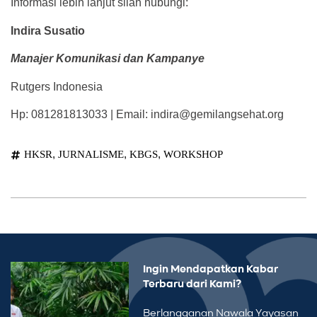
Informasi lebih lanjut silah hubungi:
Indira Susatio
Manajer Komunikasi dan Kampanye
Rutgers Indonesia
Hp: 081281813033 | Email: indira@gemilangsehat.org
,
,
,
HKSR
JURNALISME
KBGS
WORKSHOP
Ingin Mendapatkan Kabar
Terbaru dari Kami?
Berlangganan Nawala Yayasan