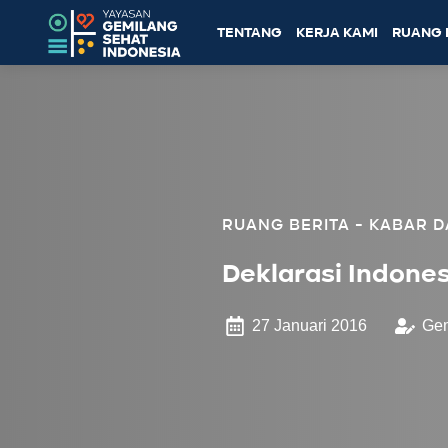
TENTANG
KERJA KAMI
RUANG 
KABAR D
Deklarasi Indones
27 Januari 2016
Gem