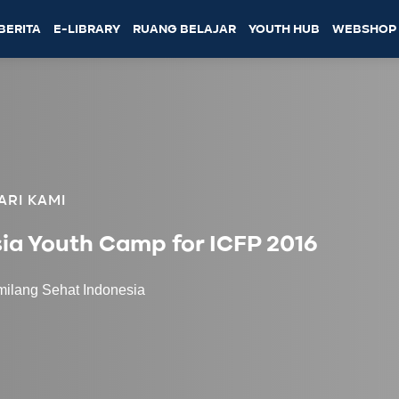
BERITA
E-LIBRARY
RUANG BELAJAR
YOUTH HUB
WEBSHOP
ARI KAMI
ia Youth Camp for ICFP 2016
ilang Sehat Indonesia