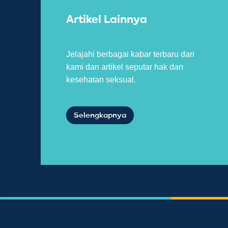
Artikel Lainnya
Jelajahi berbagai kabar terbaru dari
kami dan artikel seputar hak dan
kesehatan seksual.
Selengkapnya