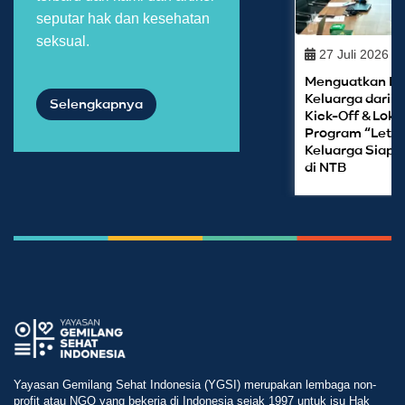
seputar hak dan kesehatan
seksual.
27 Juli 2026
Menguatkan Lit
Keluarga dari 
Selengkapnya
Kick-Off & Lok
Program “Let’s
Keluarga Siap
di NTB
Yayasan Gemilang Sehat Indonesia (YGSI) merupakan lembaga non-
profit atau NGO yang bekerja di Indonesia sejak 1997 untuk isu Hak