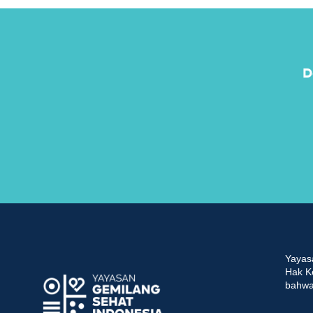
D
Yayas
Hak K
bahwa 