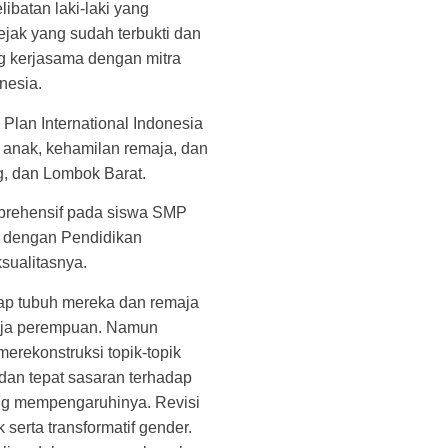
ibatan laki-laki yang
ejak yang sudah terbukti dan
ng kerjasama dengan mitra
onesia.
Plan International Indonesia
anak, kehamilan remaja, dan
g, dan Lombok Barat.
mprehensif pada siswa SMP
 dengan Pendidikan
sualitasnya.
adap tubuh mereka dan remaja
maja perempuan. Namun
rekonstruksi topik-topik
dan tepat sasaran terhadap
ang mempengaruhinya. Revisi
rta transformatif gender.