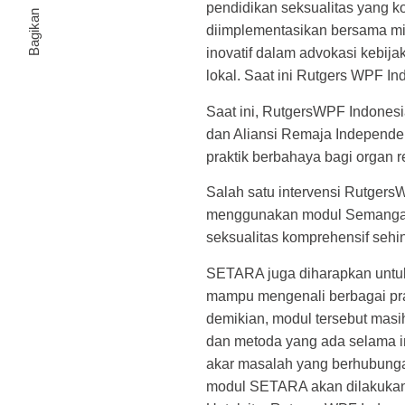
pendidikan seksualitas yang ko
diimplementasikan bersama mit
inovatif dalam advokasi kebij
lokal. Saat ini Rutgers WPF Ind
Saat ini, RutgersWPF Indonesi
dan Aliansi Remaja Independ
praktik berbahaya bagi organ
Salah satu intervensi Rutger
menggunakan modul Semangat
seksualitas komprehensif sehi
SETARA juga diharapkan untuk 
mampu mengenali berbagai pra
demikian, modul tersebut mas
dan metoda yang ada selama in
akar masalah yang berhubungan
modul SETARA akan dilakukan 