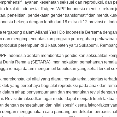
mprehensif, layanan kesehatan seksual dan reproduksi, dan pel
ra lokal di Indonesia. Rutgers WPF Indonesia memiliki rekam j
akan, penelitian, pendekatan gender transformatif dan menduku
onesia bekerja dengan lebih dari 18 mitra di 12 provinsi di Ind
a tergabung dalam Aliansi Yes I Do Indonesia Bersama dengan 
en dan mengimplementasikan program pencegahan perkawinan 
 reproduksi perempuan di 3 kabupaten yaitu Sukabumi, Remban
sWPF Indonesia adalah memberikan pendidikan seksualitas ko
 Dunia Remaja (SETARA). meningkatkan pemahaman remaja
ngga remaja dalam mengambil keputusan yang sehat terkait sek
merekonstruksi nilai yang dianut remaja terkait otoritas terh
ktek yang berbahaya bagi alat reproduksi pada anak dan re
ih dalam tahap penyempurnaan dan memerlukan revisi dengan me
i. Revisi dimaksudkan agar modul dapat menjadi lebih faktual 
 dengan pengetahuan dan nilai spesifik serta faktor-faktor y
dengan menggunakan cara pandang pendekatan berbasis hak se