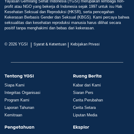
Yayasan Gemilang Sehat Indonesia (YGSI) merupakan lembaga non-
profit atau NGO yang bekerja di Indonesia sejak 1997 untuk isu Hak
Kesehatan Seksual dan Reproduksi (HKSR), serta pencegahan
Kekerasan Berbasis Gender dan Seksual (KBGS). Kami percaya bahwa
seksualitas dan kesehatan reproduksi manusia harus dilihat secara
positif tanpa menghakimi dan bebas dari kekerasan.
|
|
© 2026 YGSI
Syarat & Ketentuan
Kebijakan Privasi
Tentang YGSI
Ruang Berita
Siapa Kami
Kabar dari Kami
Integritas Organisasi
Siaran Pers
Program Kami
Cerita Perubahan
Laporan Tahunan
Cerita Setara
Kemitraan
Liputan Media
Pengetahuan
Eksplor