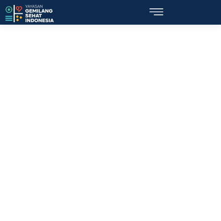
Topik: BrownBagSeries