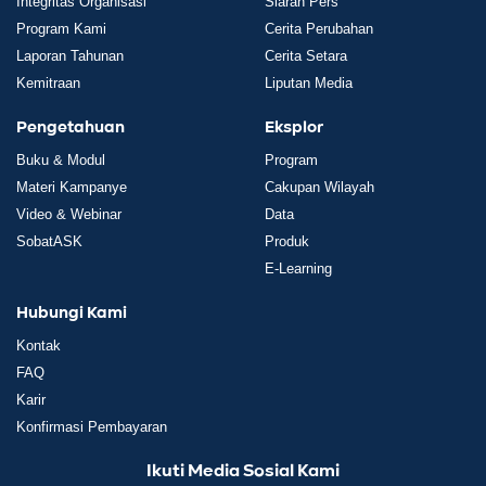
Integritas Organisasi
Siaran Pers
Program Kami
Cerita Perubahan
Laporan Tahunan
Cerita Setara
Kemitraan
Liputan Media
Pengetahuan
Eksplor
Buku & Modul
Program
Materi Kampanye
Cakupan Wilayah
Video & Webinar
Data
SobatASK
Produk
E-Learning
Hubungi Kami
Kontak
FAQ
Karir
Konfirmasi Pembayaran
Ikuti Media Sosial Kami