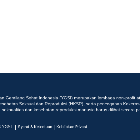
an Gemilang Sehat Indonesia (YGSI) merupakan lembaga non-profit at
esehatan Seksual dan Reproduksi (HKSR), serta pencegahan Kekeras
seksualitas dan kesehatan reproduksi manusia harus dilihat secara p
|
|
6 YGSI
Syarat & Ketentuan
Kebijakan Privasi