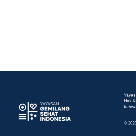
Yayas
Hak K
bahwa 
© 202