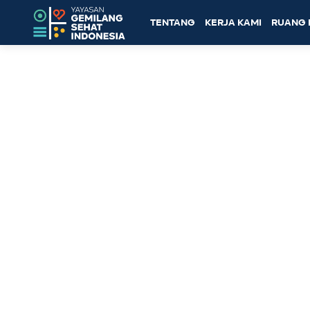
TENTANG
KERJA KAMI
RUANG 
Topik: Skala PKBI Lampung