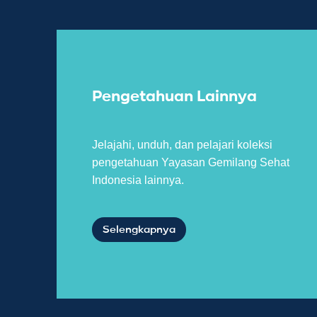
Pengetahuan Lainnya
Jelajahi, unduh, dan pelajari koleksi
pengetahuan Yayasan Gemilang Sehat
Indonesia lainnya.
Selengkapnya