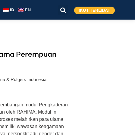
IKUT TERLIBAT
ID
EN
lama Perempuan
ma & Rutgers Indonesia
ngembangan modul Pengkaderan
n oleh RAHIMA. Modul ini
 proses melahirkan para ulama
memiliki wawasan keagamaan
ai perspektif adil gender dan