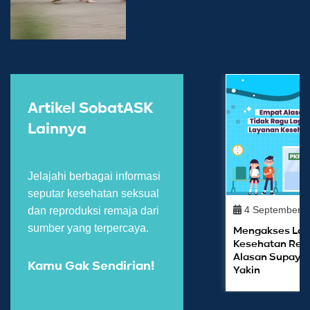
Artikel SobatASK
Lainnya
Jelajahi berbagai informasi
seputar kesehatan seksual
4 September 
dan reproduksi remaja dari
sumber yang terpercaya.
Mengakses La
Kesehatan Rem
Alasan Supaya
Kamu Gak Sendirian!
Yakin