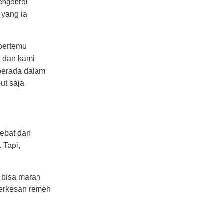
ngobrol
 yang ia
 bertemu
, dan kami
 berada dalam
ut saja
ebat dan
 Tapi,
a bisa marah
terkesan remeh