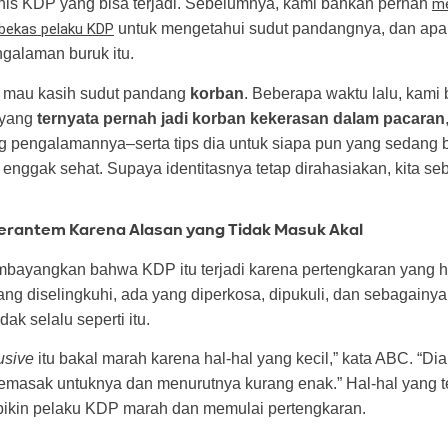
enis KDP yang bisa terjadi. Sebelumnya, kami bahkan pernah
me
bekas pelaku KDP
untuk mengetahui sudut pandangnya, dan apa
engalaman buruk itu.
 mau kasih sudut pandang
korban
. Beberapa waktu lalu, kami
 yang
ternyata pernah jadi korban kekerasan dalam pacaran
ng pengalamannya–serta tips dia untuk siapa pun yang sedang
nggak sehat. Supaya identitasnya tetap dirahasiakan, kita seb
Berantem Karena Alasan yang Tidak Masuk Akal
bayangkan bahwa KDP itu terjadi karena pertengkaran yang h
ang diselingkuhi, ada yang diperkosa, dipukuli, dan sebagainya.
ak selalu seperti itu.
usive
itu bakal marah karena hal-hal yang kecil,” kata ABC. “Di
masak untuknya dan menurutnya kurang enak.” Hal-hal yang 
a bikin pelaku KDP marah dan memulai pertengkaran.