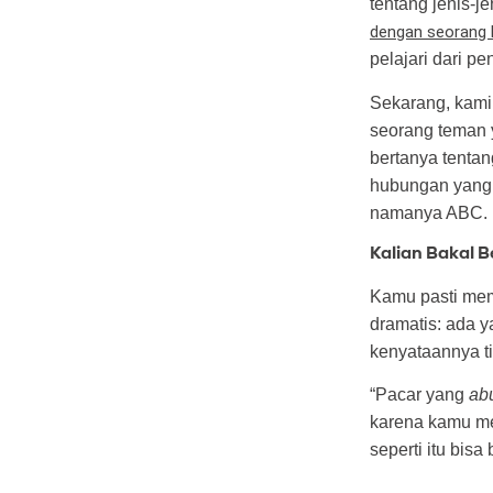
tentang jenis-j
dengan seorang 
pelajari dari p
Sekarang, kami
seorang teman
bertanya tenta
hubungan yang e
namanya ABC.
Kalian Bakal 
Kamu pasti mem
dramatis: ada y
kenyataannya tid
“Pacar yang
ab
karena kamu me
seperti itu bis