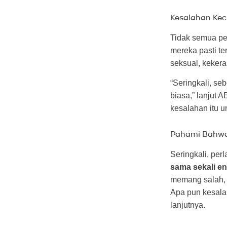
Kesalahan Kec
Tidak semua pe
mereka pasti te
seksual, kekeras
“Seringkali, s
biasa,” lanjut 
kesalahan itu 
Pahami Bahwa
Seringkali, per
sama sekali e
memang salah, 
Apa pun kesala
lanjutnya.