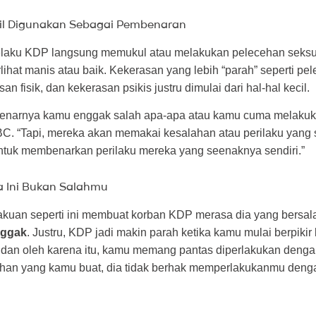
il Digunakan Sebagai Pembenaran
laku KDP langsung memukul atau melakukan pelecehan seksu
rlihat manis atau baik. Kekerasan yang lebih “parah” seperti pe
an fisik, dan kekerasan psikis justru dimulai dari hal-hal kecil.
ebenarnya kamu enggak salah apa-apa atau kamu cuma melaku
ABC. “Tapi, mereka akan memakai kesalahan atau perilaku yang 
untuk membenarkan perilaku mereka yang seenaknya sendiri.”
 Ini Bukan Salahmu
lakuan seperti ini membuat korban KDP merasa dia yang bersal
nggak
. Justru, KDP jadi makin parah ketika kamu mulai berpik
dan oleh karena itu, kamu memang pantas diperlakukan dengan 
han yang kamu buat, dia tidak berhak memperlakukanmu denga