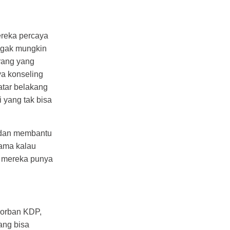
reka percaya
ggak mungkin
rang yang
ya konseling
atar belakang
 yang tak bisa
 dan membantu
tama kalau
u mereka punya
korban KDP,
ang bisa