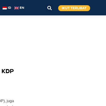
IKUT TERLIBAT
ID
EN
n KDP
P), juga