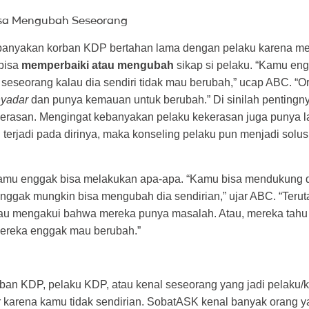
isa Mengubah Seseorang
anyakan korban KDP bertahan lama dengan pelaku karena me
bisa
memperbaiki atau mengubah
sikap si pelaku. “Kamu en
seseorang kalau dia sendiri tidak mau berubah,” ucap ABC. “O
nyadar
dan punya kemauan untuk berubah.” Di sinilah pentingn
kerasan. Mengingat kebanyakan pelaku kekerasan juga punya l
terjadi pada dirinya, maka konseling pelaku pun menjadi solusi
kamu enggak bisa melakukan apa-apa. “Kamu bisa mendukung
enggak mungkin bisa mengubah dia sendirian,” ujar ABC. “Teru
au mengakui bahwa mereka punya masalah. Atau, mereka tah
mereka enggak mau berubah.”
ban KDP, pelaku KDP, atau kenal seseorang yang jadi pelaku/
r karena kamu tidak sendirian. SobatASK kenal banyak orang y