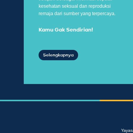
kesehatan seksual dan reproduksi
remaja dari sumber yang terpercaya.
Kamu Gak Sendirian!
Selengkapnya
Yayas