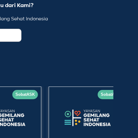
u dari Kami?
ang Sehat Indonesia
SobatASK
SobatASK