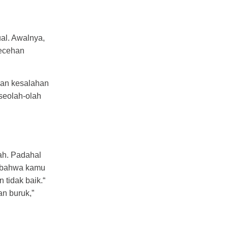
al. Awalnya,
lecehan
kan kesalahan
seolah-olah
ah. Padahal
ir bahwa kamu
tidak baik.“
n buruk,”