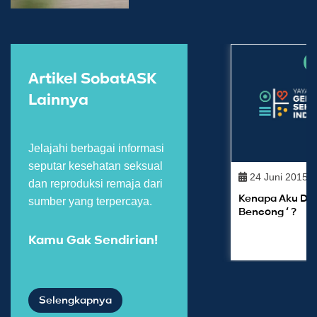
S
Artikel SobatASK
Lainnya
Jelajahi berbagai informasi
seputar kesehatan seksual
24 Juni 2015
dan reproduksi remaja dari
Kenapa Aku Dipa
sumber yang terpercaya.
Bencong ‘ ?
Kamu Gak Sendirian!
Selengkapnya