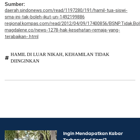
Sumber:
daerah.sindonews.com/read/1197280/191/hamil-tua-siswi-
sma-ini-tak-boleh-ikut-un-1492199886
regional.kompas.com/read/2012/04/09/17400856/BSNP.Tidak.Boleh
magdalene.co/news-1278-hak-kesehatan-remaja-yang-
terabaikan-.html
,
HAMIL DI LUAR NIKAH
KEHAMILAN TIDAK
DIINGINKAN
Ingin Mendapatkan Kabar