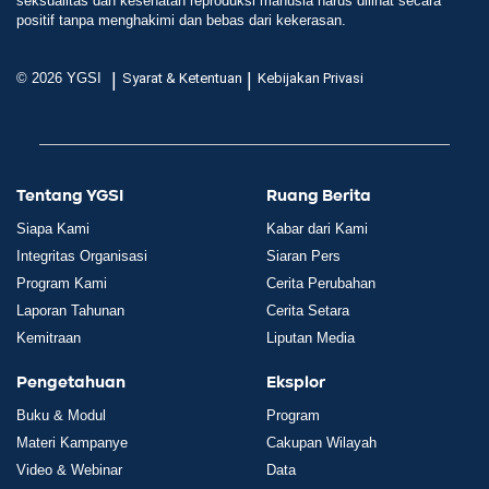
seksualitas dan kesehatan reproduksi manusia harus dilihat secara
positif tanpa menghakimi dan bebas dari kekerasan.
|
|
© 2026 YGSI
Syarat & Ketentuan
Kebijakan Privasi
Tentang YGSI
Ruang Berita
Siapa Kami
Kabar dari Kami
Integritas Organisasi
Siaran Pers
Program Kami
Cerita Perubahan
Laporan Tahunan
Cerita Setara
Kemitraan
Liputan Media
Pengetahuan
Eksplor
Buku & Modul
Program
Materi Kampanye
Cakupan Wilayah
Video & Webinar
Data