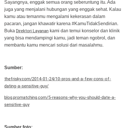
Sayangnya, enggak semua orang seberuntung itu. Ada
juga yang menjalani hubungan yang enggak sehat. Kalau
kamu atau temanmu mengalami kekerasan dalam
pacaran, jangan khawatir karena #KamuTidakSendirian.
Buka
Direktori Layanan
kami dan temui konselor dan klinik
yang bisa mendampingi kamu, jadi teman ngobrol, dan
membantu kamu mencari solusi dari masalahmu.
Sumber:
thefrisky.com/2014-01-24/10-pros-and-a-few-cons-of-
dating-a-sensitive-guy/
blog.promatching.com/5-reasons-why-you-should-date-a-
sensitive-guy
Sumber foto: