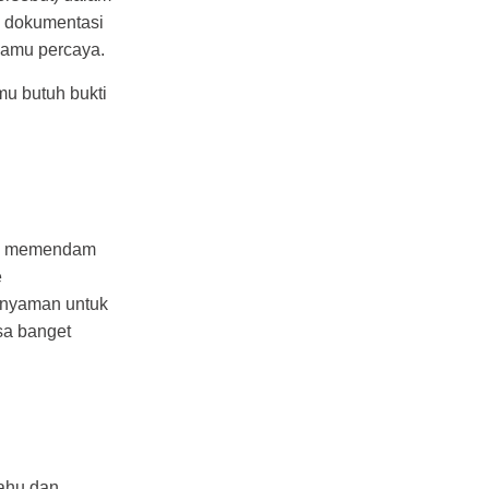
n dokumentasi
 kamu percaya.
mu butuh bukti
amu memendam
e
a nyaman untuk
sa banget
tahu dan