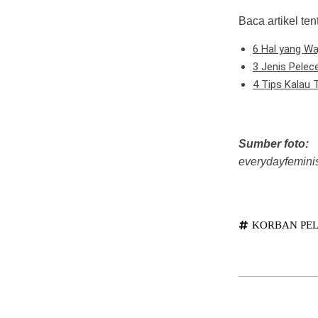
Baca artikel te
6 Hal yang Wa
3 Jenis Pelec
4 Tips Kalau
Sumber foto:
everydayfemin
KORBAN PE