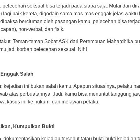
 pelecehan seksual bisa terjadi pada siapa saja. Mulai dari di
u lagi naik kereta, digodain sama mas-mas enggak jelas waktu
 dipaksa berciuman oleh pasangan kamu, pelecehan bisa terja
capan), non-verbal, dan fisik.
n takut. Teman-teman Sobat ASK dari Perempuan Mahardhika pun
mu jadi korban pelecehan seksual. Nih!
u Enggak Salah
, kejadian ini bukan salah kamu. Apapun situasinya, pelaku ha
wab atas perbuatannya. Jadi, kamu bisa menuntut tanggung jaw
a kasus ini ke hukum, dan melawan pelaku.
ikan, Kumpulkan Bukti
 dokumentasikan kejadian tersebut (atau bukti-bukti kejadian 