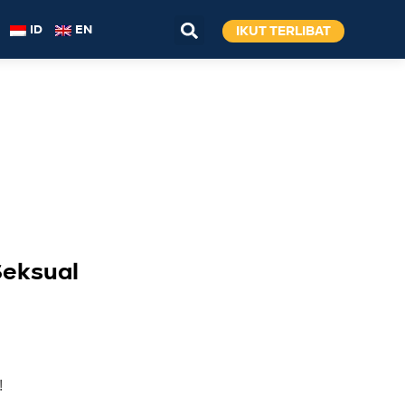
IKUT TERLIBAT
ID
EN
Seksual
!