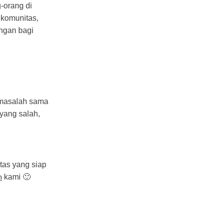
-orang di
 komunitas,
ngan bagi
a masalah sama
yang salah,
tas yang siap
n
kami 🙂