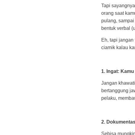
Tapi sayangnya,
orang saat kam
pulang, sampai
bentuk verbal (u
Eh, tapi janga
ciamik kalau ka
1. Ingat: Kam
Jangan khawatir
bertanggung ja
pelaku, membaw
2. Dokumentas
Sebisa mungkin,