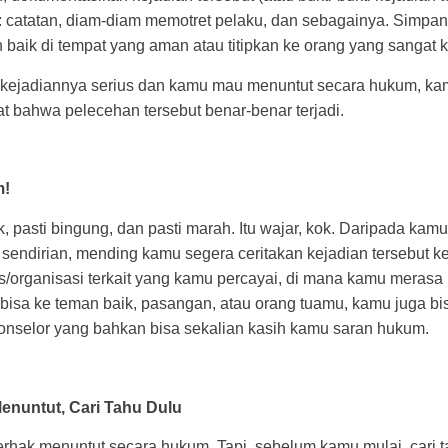
: catatan, diam-diam memotret pelaku, dan sebagainya. Simpa
 baik di tempat yang aman atau titipkan ke orang yang sangat
au kejadiannya serius dan kamu mau menuntut secara hukum, ka
t bahwa pelecehan tersebut benar-benar terjadi.
m!
, pasti bingung, dan pasti marah. Itu wajar, kok. Daripada k
sendirian, mending kamu segera ceritakan kejadian tersebut k
s/organisasi terkait yang kamu percayai, di mana kamu meras
 bisa ke teman baik, pasangan, atau orang tuamu, kamu juga bi
onselor yang bahkan bisa sekalian kasih kamu saran hukum.
enuntut, Cari Tahu Dulu
rhak menuntut secara hukum. Tapi, sebelum kamu mulai, cari 