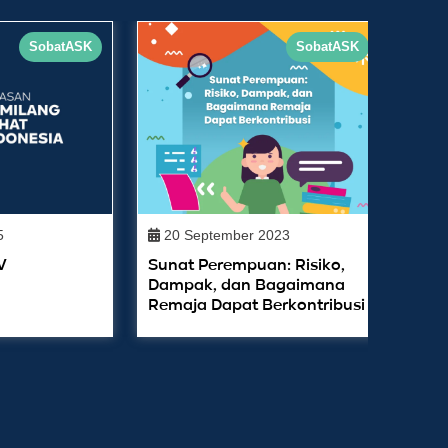
SobatASK
SobatASK
5
20 September 2023
30 
V
Sunat Perempuan: Risiko,
Keke
Dampak, dan Bagaimana
Seko
Remaja Dapat Berkontribusi