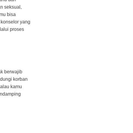
n seksual,
mu bisa
konselor yang
alui proses
k berwajib
ndungi korban
kalau kamu
pendamping