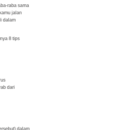
raba-raba sama
 kamu jalan
di dalam
ya 8 tips
rus
ab dari
tersebut) dalam