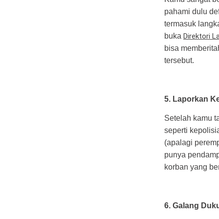
pahami dulu def
termasuk langk
buka
Direktori 
bisa memberita
tersebut.
5. Laporkan Ke
Setelah kamu t
seperti kepolis
(apalagi perem
punya pendampi
korban yang be
6. Galang Duk