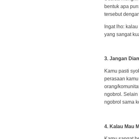
bentuk apa pun
tersebut dengan
Ingat lho: kal
yang sangat kua
3. Jangan Dia
Kamu pasti syok
perasaan kamu 
orang/komunita
ngobrol. Selain
ngobrol sama k
4. Kalau Mau M
Kamu sangat be