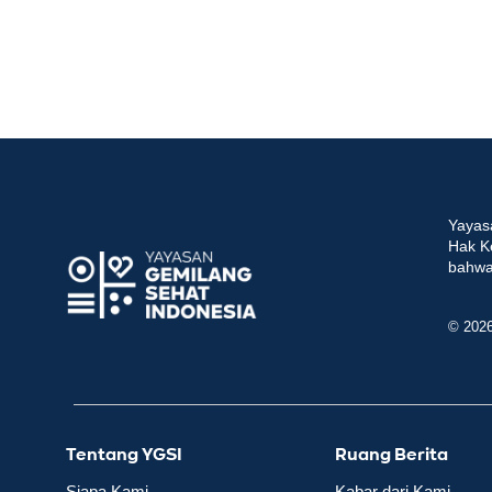
Yayas
Hak K
bahwa 
© 202
Tentang YGSI
Ruang Berita
Siapa Kami
Kabar dari Kami