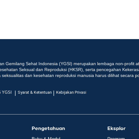
an Gemilang Sehat Indonesia (YGSI) merupakan lembaga non-profit at
esehatan Seksual dan Reproduksi (HKSR), serta pencegahan Kekeras
seksualitas dan kesehatan reproduksi manusia harus dilihat secara p
|
|
6 YGSI
Syarat & Ketentuan
Kebijakan Privasi
Pengetahuan
Eksplor
Buku & Modul
Program