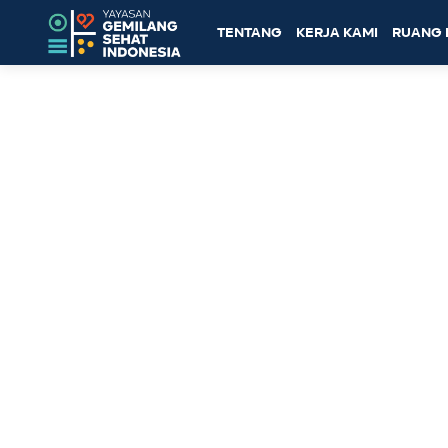
TENTANG
KERJA KAMI
RUANG 
Topik: pelecehan seksual