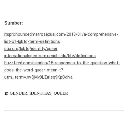
Sumber:
itspronouncedmetrosexual.com/2013/01/a-comprehensive-
list-of-lgbtq-term-definitions
uua.org/lgbtq/identity/queer
internationalspectrum.umich.edu/life/definitions
buzzfeed.com/skarlan/15-responses-to-the-question-what-
does-the-word-queer-mean-t?
utm_term=.nv5jMv0LZ#.eq9KpOdNa
,
,
GENDER
IDENTITAS
QUEER