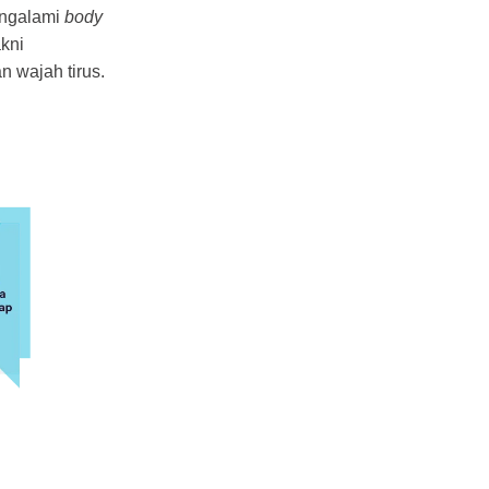
engalami
body
akni
n wajah tirus.