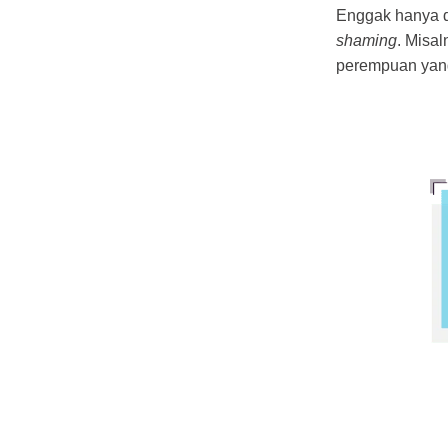
Enggak hanya d
shaming
. Misal
perempuan yang 