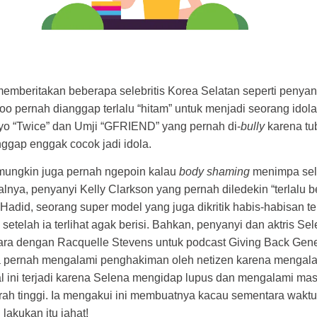
emberitakan beberapa selebritis Korea Selatan seperti penyan
pernah dianggap terlalu “hitam” untuk menjadi seorang idola
hyo “Twice” dan Umji “GFRIEND” yang pernah di-
bully
karena tu
ggap enggak cocok jadi idola.
ungkin juga pernah ngepoin kalau
body shaming
menimpa sele
lnya, penyanyi Kelly Clarkson yang pernah diledekin “terlalu b
Hadid, seorang super model yang juga dikritik habis-habisan ter
 setelah ia terlihat agak berisi. Bahkan, penyanyi dan aktris S
cara dengan Racquelle Stevens untuk podcast Giving Back Gene
a pernah mengalami penghakiman oleh netizen karena mengalam
l ini terjadi karena Selena mengidap lupus dan mengalami mas
ah tinggi. Ia mengakui ini membuatnya kacau sementara waktu.
lakukan itu jahat!