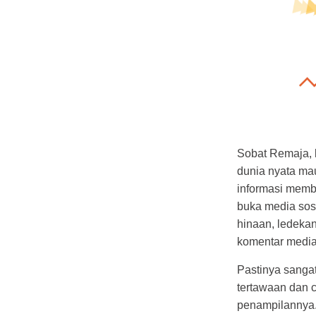
Sobat Remaja, k
dunia nyata mau
informasi mem
buka media sosi
hinaan, ledekan
komentar media
Pastinya sangat
tertawaan dan c
penampilannya.