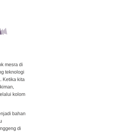
ok mesra di
g teknologi
 Ketika kita
akiman,
elalui kolom
enjadi bahan
u
anggeng di