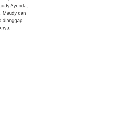
Maudy Ayunda,
g
. Maudy dan
na dianggap
knya.