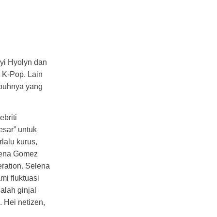
yi Hyolyn dan
 K-Pop. Lain
buhnya yang
briti
esar” untuk
lalu kurus,
elena Gomez
ration. Selena
i fluktuasi
alah ginjal
 Hei netizen,