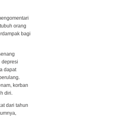
 mengomentari
 tubuh orang
erdampak bagi
 senang
 depresi
a dapat
berulang.
enam, korban
 diri.
at dari tahun
lumnya,