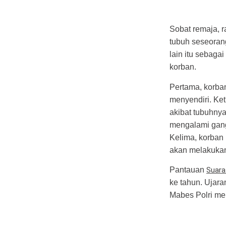
Sobat remaja, r
tubuh seseoran
lain itu sebag
korban.
Pertama, korb
menyendiri. Ket
akibat tubuhny
mengalami gang
Kelima, korban
akan melakuk
Pantauan
Suar
ke tahun. Ujar
Mabes Polri m