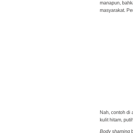
manapun, bahka
masyarakat. Per
Nah, contoh di 
kulit hitam, pu
Body shaming
b