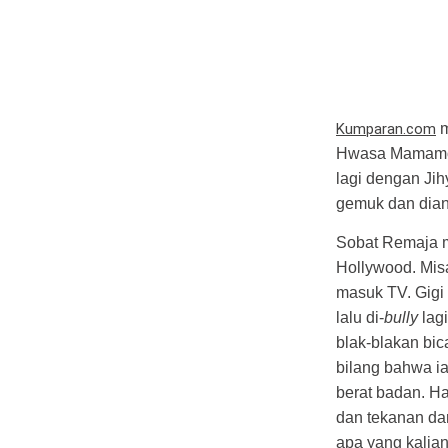
Kumparan.com
m
Hwasa Mamamoo 
lagi dengan Ji
gemuk dan dian
Sobat Remaja m
Hollywood. Misa
masuk TV. Gigi 
lalu di-
bully
lagi
blak-blakan bi
bilang bahwa i
berat badan. Ha
dan tekanan dar
apa yang kalian 