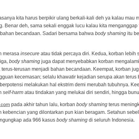
asanya kita harus berpikir ulang berkali-kali deh ya kalau mau
g. Benar deh, sama sekali enggak lucu kalau kita menganggap
ai bahan becandaan. Sadari bersama bahwa
body shaming
itu b
an merasa
insecure
atau tidak percaya diri. Kedua, korban lebih
iga,
body shaming
juga dapat menyebabkan korban mengalami
a terus-terusan menjadi bahan becandaan. Keempat, korban jug
guan kecemasan; selalu khawatir kejadian serupa akan terus 
 berpotensi melakukan hal ekstrim demi merubah tubuhnya. Ke
an
self-harm
atau tindakan yang melukai diri sendiri, hingga bunuh
a.com
pada akhir tahun lalu, korban
body shaming
terus meningk
an kebencian yang dilontarkan pun kian beragam. Setahun sebe
engungkap ada 966 kasus
body shaming
di seluruh Indonesia.