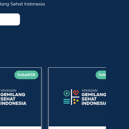
ang Sehat Indonesia
SobatASK
SobatASK