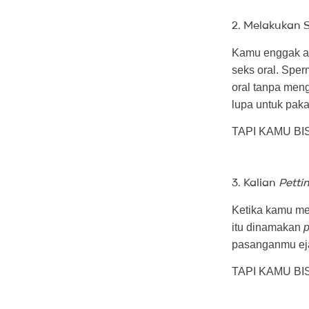
2. Melakukan S
Kamu enggak ak
seks oral. Spe
oral tanpa men
lupa untuk pak
TAPI KAMU BISA
3. Kalian
Petti
Ketika kamu me
itu dinamakan
p
pasanganmu eja
TAPI KAMU BIS