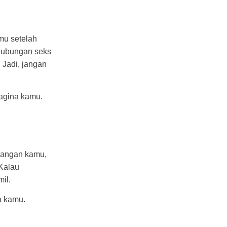
mu setelah
hubungan seks
 Jadi, jangan
agina kamu.
sangan kamu,
Kalau
il.
a kamu.