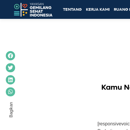
TENTANG
KERJA KAMI
RUANG 
Kamu Ng
[responsivevoi