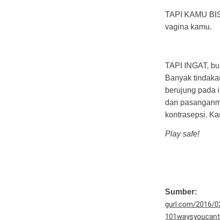
TAPI KAMU BISA
vagina kamu.
TAPI INGAT, buk
Banyak tindakan
berujung pada 
dan pasanganmu
kontrasepsi. K
Play safe!
Sumber:
gurl.com/2016/0
101waysyoucant