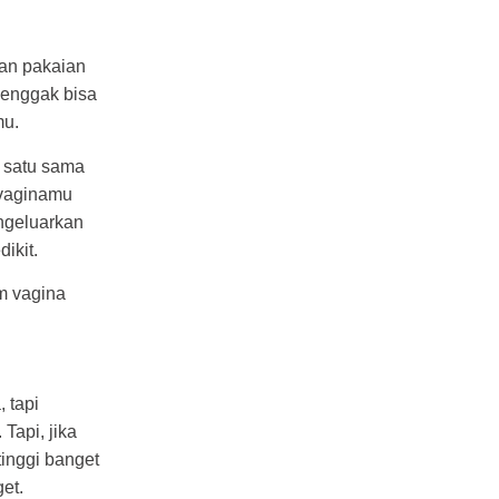
gan pakaian
 enggak bisa
mu.
 satu sama
 vaginamu
engeluarkan
ikit.
am vagina
 tapi
Tapi, jika
inggi banget
get.