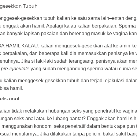
-gesekkan Tubuh
enggesek-gesekkan tubuh kalian ke satu sama lain–entah den
u enggak akan hamil. Apalagi kalau kalian berpakaian. Sperma
n banyak lapisan pakaian dan berenang masuk ke vagina ka
A HAMIL KALAU: kalian menggesek-gesekkan alat kelamin ke
dak berpakaian, dan beberapa kali dia memasukkan penisnya ke
enuhnya. Jika si laki-laki sudah terangsang, penisnya akan m
a
pre-ejaculate
yang sudah mengandung sperma walau cuma sed
au kalian menggesek-gesekkan tubuh dan terjadi ejakulasi dal
bisa hamil.
eks anal
lian tidak melakukan hubungan seks yang penetratif ke vagina,
gan seks anal atau ke lubang pantat? Enggak akan hamil sih. 
a menggunakan kondom, seks penetratif dalam bentuk apa pun t
eksual menularnya. Jika dilakukan tanpa pelicin, bakal sakit ban