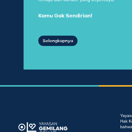
Kamu Gak Sendirian!
Selengkapnya
Yayas
Hak K
bahwa 