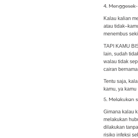
4. Menggesek
Kalau kalian m
atau tidak–kam
menembus sekia
TAPI KAMU BIS
lain, sudah ti
walau tidak sep
cairan bernam
Tentu saja, kal
kamu, ya kamu 
5. Melakukan s
Gimana kalau ka
melakukan hubun
dilakukan tanp
risiko infeksi s