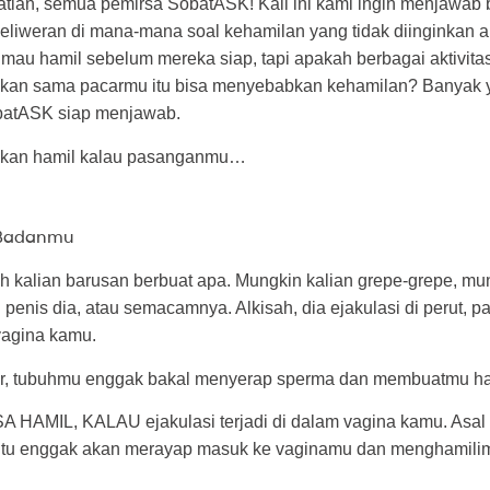
hatian, semua pemirsa SobatASK! Kali ini kami ingin menjawab
eliweran di mana-mana soal kehamilan yang tidak diinginkan a
mau hamil sebelum mereka siap, tapi apakah berbagai aktivita
kan sama pacarmu itu bisa menyebabkan kehamilan? Banyak 
obatASK siap menjawab.
kan hamil kalau pasanganmu…
i Badanmu
h kalian barusan berbuat apa. Mungkin kalian grepe-grepe, m
enis dia, atau semacamnya. Alkisah, dia ejakulasi di perut, pa
vagina kamu.
r, tubuhmu enggak bakal menyerap sperma dan membuatmu ha
 HAMIL, KALAU ejakulasi terjadi di dalam vagina kamu. Asal
itu enggak akan merayap masuk ke vaginamu dan menghamilim