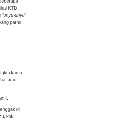
 beberapa
lias KTD.
s
“unyu-unyu”
yang parno
ungkin kamu
ha, atau
mil.
 enggak di
u, kok.