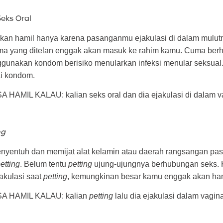
eks Oral
an hamil hanya karena pasanganmu ejakulasi di dalam mulut
rma yang ditelan enggak akan masuk ke rahim kamu. Cuma ber
ggunakan kondom berisiko menularkan infeksi menular seksual.
ai kondom.
 HAMIL KALAU: kalian seks oral dan dia ejakulasi di dalam v
ng
nyentuh dan memijat alat kelamin atau daerah rangsangan pa
etting
. Belum tentu
petting
ujung-ujungnya berhubungan seks. 
kulasi saat
petting
, kemungkinan besar kamu enggak akan ham
A HAMIL KALAU: kalian
petting
lalu dia ejakulasi dalam vagin