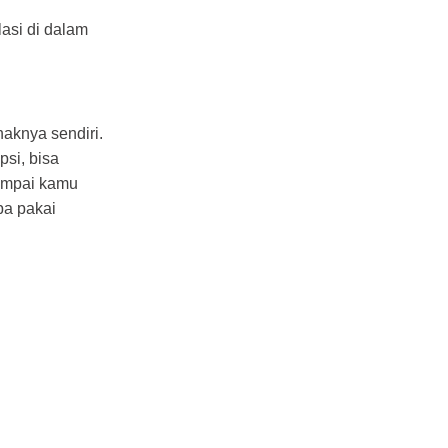
asi di dalam
naknya sendiri.
psi, bisa
sampai kamu
pa pakai