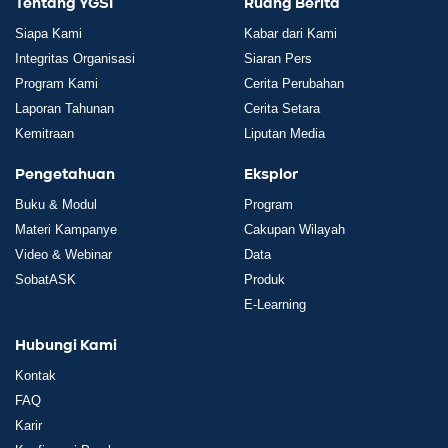
Tentang YGSI
Ruang Berita
Siapa Kami
Kabar dari Kami
Integritas Organisasi
Siaran Pers
Program Kami
Cerita Perubahan
Laporan Tahunan
Cerita Setara
Kemitraan
Liputan Media
Pengetahuan
Eksplor
Buku & Modul
Program
Materi Kampanye
Cakupan Wilayah
Video & Webinar
Data
SobatASK
Produk
E-Learning
Hubungi Kami
Kontak
FAQ
Karir