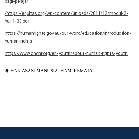
bagi-pelajar
/
https://equitas.org/wp-content/uploads/2011/12/modul-2-
hal-1-38.pdf
https://humanrights.gov.au/our-work/education/introduction-
human-rights
https://www.ohchr.org/en/youth/about-human-rights-youth
,
,
HAK ASASI MANUSIA
HAM
REMAJA