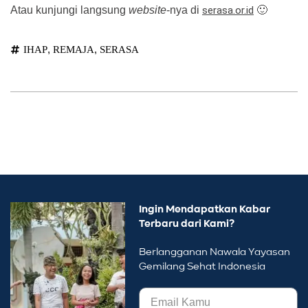
Atau kunjungi langsung
website
-nya di
serasa.or.id
🙂
,
,
IHAP
REMAJA
SERASA
Ingin Mendapatkan Kabar
Terbaru dari Kami?
Berlangganan Nawala Yayasan
Gemilang Sehat Indonesia