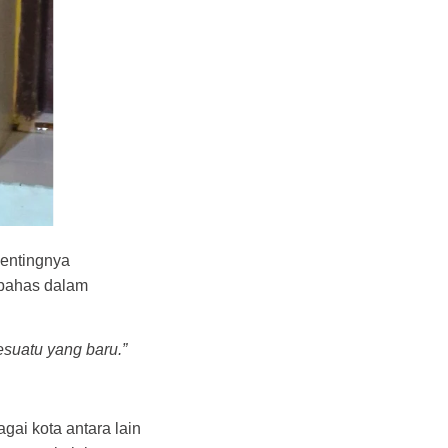
pentingnya
ibahas dalam
esuatu yang baru.”
gai kota antara lain