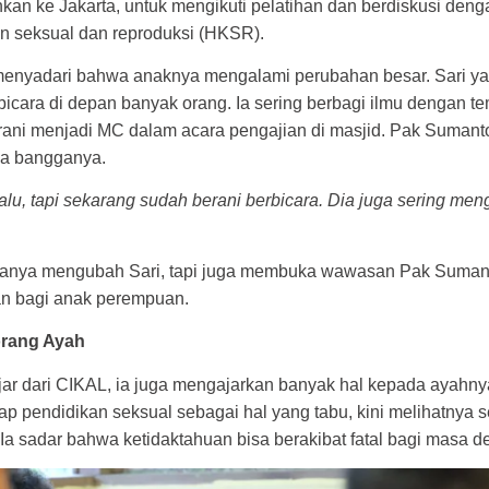
kan ke Jakarta, untuk mengikuti pelatihan dan berdiskusi deng
n seksual dan reproduksi (HKSR).
enyadari bahwa anaknya mengalami perubahan besar. Sari yan
erbicara di depan banyak orang. Ia sering berbagi ilmu dengan 
ni menjadi MC dalam acara pengajian di masjid. Pak Sumanto
a bangganya.
lu, tapi sekarang sudah berani berbicara. Dia juga sering meng
 hanya mengubah Sari, tapi juga membuka wawasan Pak Sumant
an bagi anak perempuan.
orang Ayah
ajar dari CIKAL, ia juga mengajarkan banyak hal kepada ayahn
 pendidikan seksual sebagai hal yang tabu, kini melihatnya 
 Ia sadar bahwa ketidaktahuan bisa berakibat fatal bagi masa 