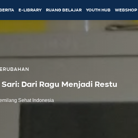
BERITA
E-LIBRARY
RUANG BELAJAR
YOUTH HUB
WEBSHOP
PERUBAHAN
Sari: Dari Ragu Menjadi Restu
emilang Sehat Indonesia