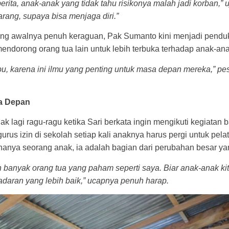
erita, anak-anak yang tidak tahu risikonya malah jadi korban,” u
rang, supaya bisa menjaga diri.”
ang awalnya penuh keraguan, Pak Sumanto kini menjadi pend
endorong orang tua lain untuk lebih terbuka terhadap anak-an
u, karena ini ilmu yang penting untuk masa depan mereka,” p
a Depan
ak lagi ragu-ragu ketika Sari berkata ingin mengikuti kegiatan 
us izin di sekolah setiap kali anaknya harus pergi untuk pelat
hanya seorang anak, ia adalah bagian dari perubahan besar yan
 banyak orang tua yang paham seperti saya. Biar anak-anak ki
daran yang lebih baik,” ucapnya penuh harap.