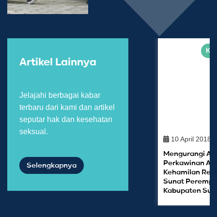
Kab
Artikel Lainnya
Jelajahi berbagai kabar
terbaru dari kami dan artikel
seputar hak dan kesehatan
seksual.
10 April 2018
Mengurangi An
Perkawinan An
Selengkapnya
Kehamilan Rem
Sunat Perempu
Kabupaten Suk