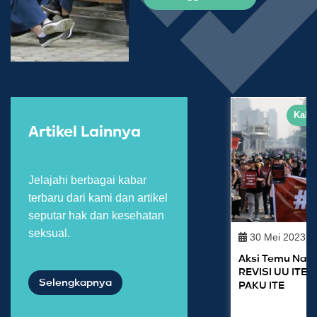
Kaba
Artikel Lainnya
Jelajahi berbagai kabar
terbaru dari kami dan artikel
seputar hak dan kesehatan
seksual.
30 Mei 2023
Aksi Temu Nasi
REVISI UU ITE 
Selengkapnya
PAKU ITE