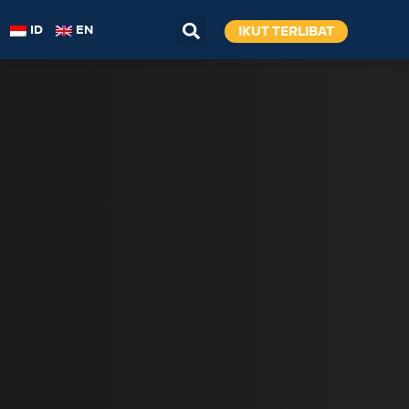
IKUT TERLIBAT
ID
EN
m