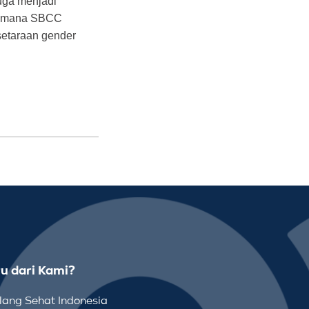
juga menjadi
gaimana SBCC
setaraan gender
u dari Kami?
ang Sehat Indonesia