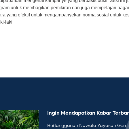
at dipaparkan mengenai kampanye yang berbasis bukti. Sesi ini 
ogram untuk membagikan pemikiran dan juga mempelajari ba
ara yang efektif untuk mengampanyekan norma sosial untuk ke
i-laki.
Ingin Mendapatkan Kabar Terbar
Berlangganan Nawala Yayasan Gemil