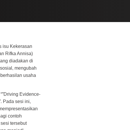
is isu Kekerasan
an Rifka Annisa)
ang diadakan di
 sosial, mengubah
eberhasilan usaha
“”Driving Evidence-
 Pada sesi ini,
 mempresentasikan
agi contoh
sesi tersebut