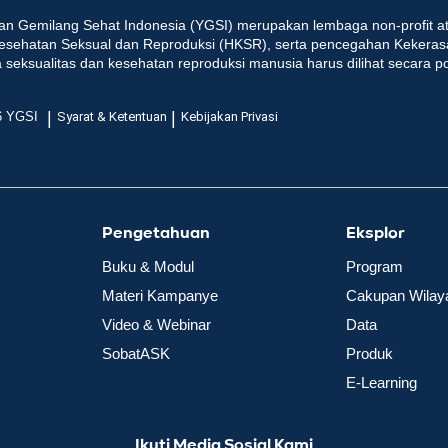
an Gemilang Sehat Indonesia (YGSI) merupakan lembaga non-profit at
esehatan Seksual dan Reproduksi (HKSR), serta pencegahan Kekeras
seksualitas dan kesehatan reproduksi manusia harus dilihat secara p
|
|
6 YGSI
Syarat & Ketentuan
Kebijakan Privasi
Pengetahuan
Eksplor
Buku & Modul
Program
Materi Kampanye
Cakupan Wilay
Video & Webinar
Data
SobatASK
Produk
E-Learning
Ikuti Media Sosial Kami