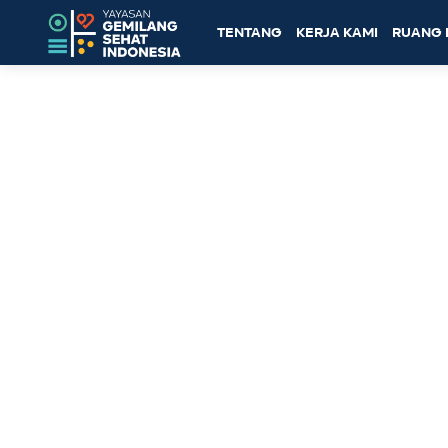
TENTANG
KERJA KAMI
RUANG 
Topik: Pelibatan laki-laki