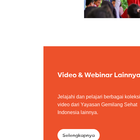
Video & Webinar Lainny
Jelajahi dan pelajari berbagai koleks
video dari Yayasan Gemilang Sehat
Indonesia lainnya.
Selengkapnya