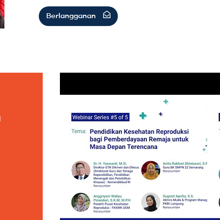
Berlangganan
a
i