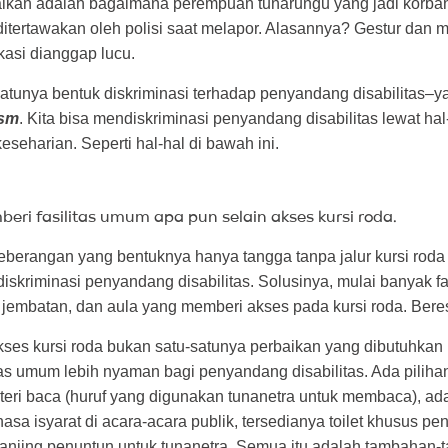
lkan adalah bagaimana perempuan tunarungu yang jadi korba
itertawakan oleh polisi saat melapor. Alasannya? Gestur dan 
kasi dianggap lucu.
satunya bentuk diskriminasi terhadap penyandang disabilitas–y
ism
. Kita bisa mendiskriminasi penyandang disabilitas lewat hal
keseharian. Seperti hal-hal di bawah ini.
eri fasilitas umum apa pun selain akses kursi roda.
berangan yang bentuknya hanya tangga tanpa jalur kursi roda 
diskriminasi penyandang disabilitas. Solusinya, mulai banyak f
 jembatan, dan aula yang memberi akses pada kursi roda. Bere
kses kursi roda bukan satu-satunya perbaikan yang dibutuhkan
as umum lebih nyaman bagi penyandang disabilitas. Ada pilihan 
ateri baca (huruf yang digunakan tunanetra untuk membaca), a
sa isyarat di acara-acara publik, tersedianya toilet khusus p
n anjing penuntun untuk tunanetra. Semua itu adalah tambahan