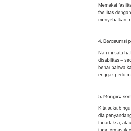
Memakai fasilit
fasilitas denga
menyebalkan–na
4. Berasumsi 
Nah ini satu ha
disabilitas – 
benar bahwa ka
enggak perlu m
5. Mengira semu
Kita suka bingu
dia penyandang 
tunadaksa, ata
juga termasuk 