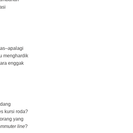
asi
tas–apalagi
au menghardik
cara enggak
ndang
s kursi roda?
 orang yang
mmuter line
?