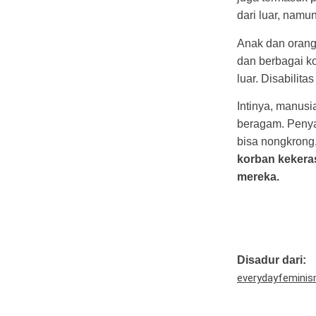
dari luar, namu
Anak dan orang
dan berbagai ko
luar. Disabilita
Intinya, manusi
beragam. Penyan
bisa nongkrong,
korban kekeras
mereka.
Disadur dari:
everydayfemini