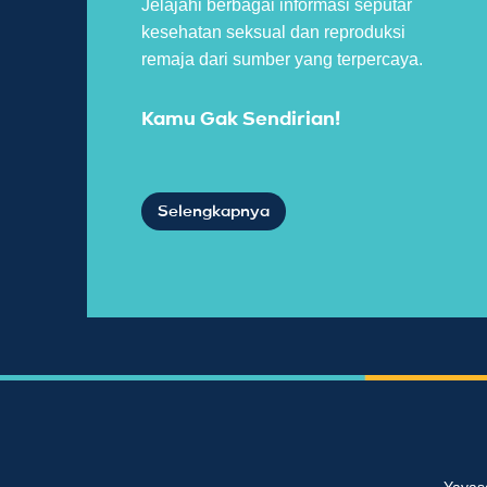
Jelajahi berbagai informasi seputar
kesehatan seksual dan reproduksi
remaja dari sumber yang terpercaya.
Kamu Gak Sendirian!
Selengkapnya