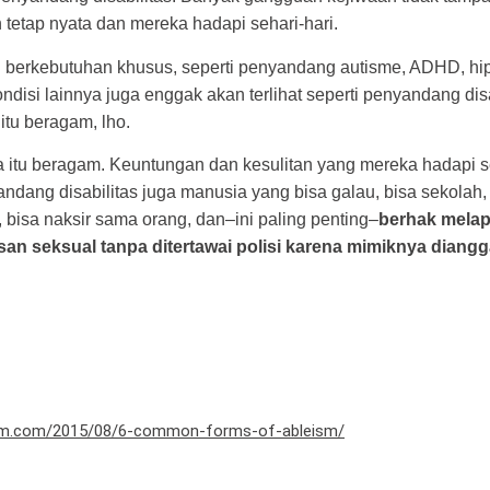
n tetap nyata dan mereka hadapi sehari-hari.
 berkebutuhan khusus, seperti penyandang autisme, ADHD, hipe
ndisi lainnya juga enggak akan terlihat seperti penyandang disa
s itu beragam, lho.
a itu beragam. Keuntungan dan kesulitan yang mereka hadapi se
dang disabilitas juga manusia yang bisa galau, bisa sekolah, 
 bisa naksir sama orang, dan–ini paling penting–
berhak melapo
an seksual tanpa ditertawai polisi karena mimiknya diangg
sm.com/2015/08/6-common-forms-of-ableism/