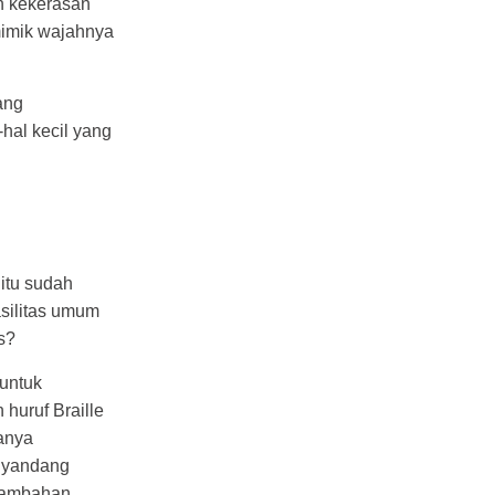
n kekerasan
mimik wajahnya
ang
-hal kecil yang
itu sudah
asilitas umum
s?
 untuk
huruf Braille
danya
enyandang
-tambahan