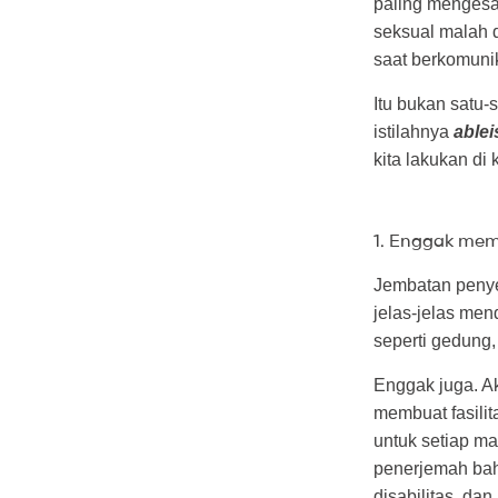
paling mengesa
seksual malah d
saat berkomuni
Itu bukan satu-
istilahnya
able
kita lakukan di 
1. Enggak memb
Jembatan penye
jelas-jelas men
seperti gedung,
Enggak juga. A
membuat fasilit
untuk setiap m
penerjemah baha
disabilitas, da