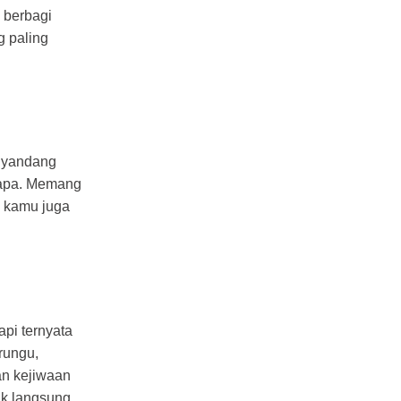
 berbagi
 paling
enyandang
a-apa. Memang
i kamu juga
api ternyata
rungu,
an kejiwaan
ak langsung