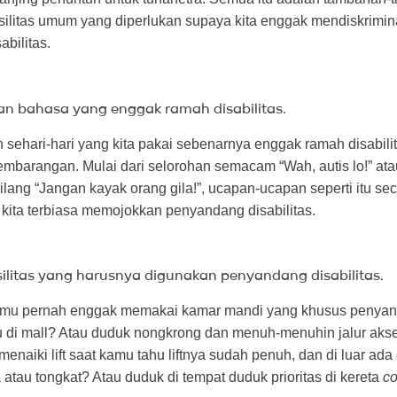
silitas umum yang diperlukan supaya kita enggak mendiskrimin
bilitas.
n bahasa yang enggak ramah disabilitas.
h sehari-hari yang kita pakai sebenarnya enggak ramah disabili
embarangan. Mulai dari selorohan semacam “Wah, autis lo!” at
lang “Jangan kayak orang gila!”, ucapan-ucapan seperti itu se
kita terbiasa memojokkan penyandang disabilitas.
silitas yang harusnya digunakan penyandang disabilitas.
amu pernah enggak memakai kamar mandi yang khusus penya
au di mall? Atau duduk nongkrong dan menuh-menuhin jalur akse
naiki lift saat kamu tahu liftnya sudah penuh, dan di luar ada
a atau tongkat? Atau duduk di tempat duduk prioritas di kereta
co