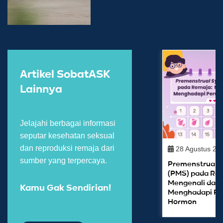
Artikel SobatASK
Lainnya
Jelajahi berbagai informasi
seputar kesehatan seksual
dan reproduksi remaja dari
28 Agustus 20
sumber yang terpercaya.
Premenstrual 
(PMS) pada Re
Mengenali dan
Kamu Gak Sendirian!
Menghadapi P
Hormon