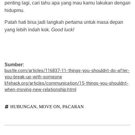
penting lagi, cari tahu apa yang mau kamu lakukan dengan
hidupmu.
Patah hati bisa jadi langkah pertama untuk masa depan
yang lebih indah kok.
Good luck!
Sumber:
bustle.com/articles/116837-11-things-you-shouldnt-do-after-
you-break-up-with-someone
lifehack.org/articles/communication/15-things-you-shouldnt-
when-moving-new-relationship.html
,
,
HUBUNGAN
MOVE ON
PACARAN