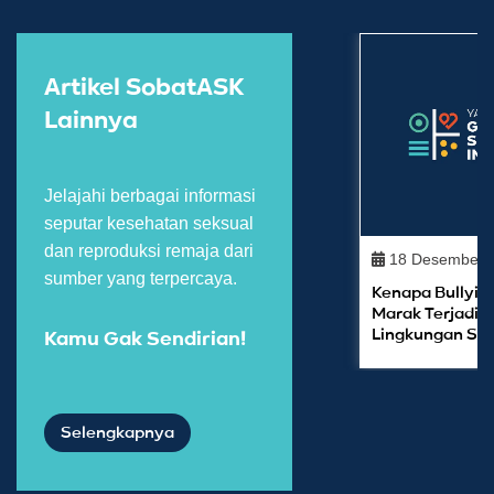
Artikel SobatASK
Lainnya
Jelajahi berbagai informasi
seputar kesehatan seksual
dan reproduksi remaja dari
18 Desember 
sumber yang terpercaya.
Kenapa Bullyin
Marak Terjadi d
Lingkungan Se
Kamu Gak Sendirian!
Selengkapnya