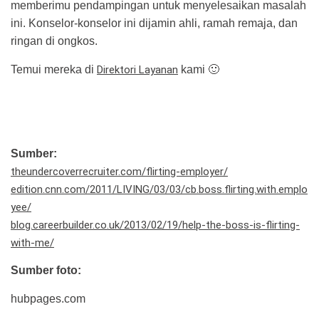
memberimu pendampingan untuk menyelesaikan masalah
ini. Konselor-konselor ini dijamin ahli, ramah remaja, dan
ringan di ongkos.
Temui mereka di
Direktori Layanan
kami 🙂
Sumber:
theundercoverrecruiter.com/flirting-employer/
edition.cnn.com/2011/LIVING/03/03/cb.boss.flirting.with.emplo
yee/
blog.careerbuilder.co.uk/2013/02/19/help-the-boss-is-flirting-
with-me/
Sumber foto:
hubpages.com