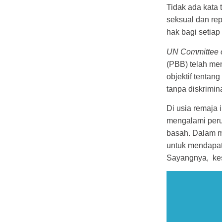
Tidak ada kata
seksual dan re
hak bagi setiap 
UN Committee on
(PBB) telah me
objektif tentan
tanpa diskrimin
Di usia remaja 
mengalami peru
basah. Dalam m
untuk mendapat
Sayangnya, kes