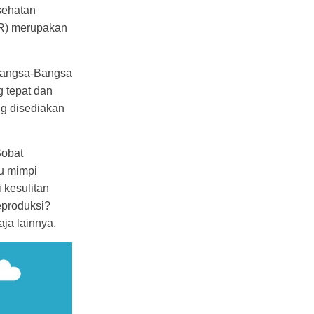
sehatan
SR) merupakan
Bangsa-Bangsa
 tepat dan
ng disediakan
Sobat
u mimpi
 kesulitan
eproduksi?
ja lainnya.