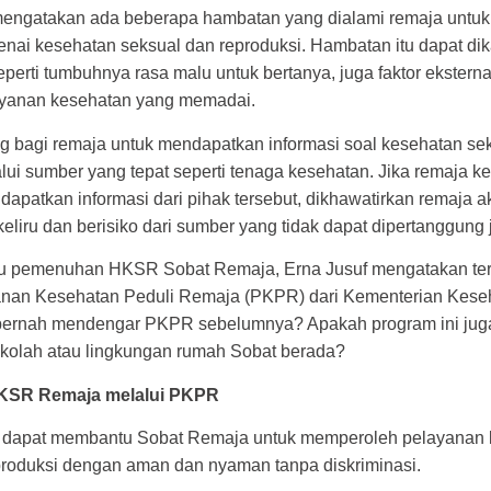
engatakan ada beberapa hambatan yang dialami remaja untu
enai kesehatan seksual dan reproduksi. Hambatan itu dapat di
seperti tumbuhnya rasa malu untuk bertanya, juga faktor eksterna
ayanan kesehatan yang memadai.
ng bagi remaja untuk mendapatkan informasi soal kesehatan se
lui sumber yang tepat seperti tenaga kesehatan. Jika remaja ke
apatkan informasi dari pihak tersebut, dikhawatirkan remaja 
keliru dan berisiko dari sumber yang tidak dapat dipertanggung
 pemenuhan HKSR Sobat Remaja, Erna Jusuf mengatakan ter
anan Kesehatan Peduli Remaja (PKPR) dari Kementerian Kes
pernah mendengar PKPR sebelumnya? Apakah program ini jug
ekolah atau lingkungan rumah Sobat berada?
SR Remaja melalui PKPR
dapat membantu Sobat Remaja untuk memperoleh pelayanan 
produksi dengan aman dan nyaman tanpa diskriminasi.