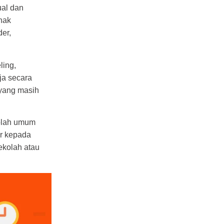
ual dan
hak
er,
ling,
ja secara
 yang masih
kolah umum
ar kepada
ekolah atau