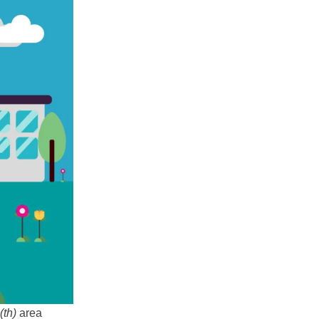
(th)
area