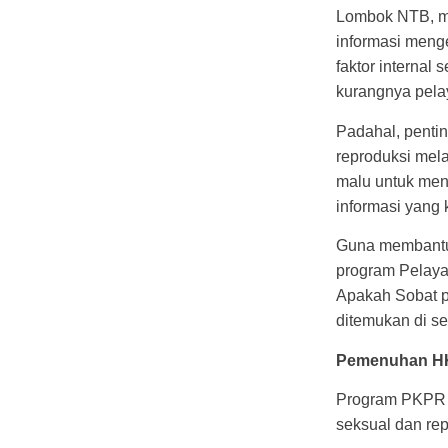
Lombok NTB, m
informasi meng
faktor internal 
kurangnya pel
Padahal, penti
reproduksi mela
malu untuk mend
informasi yang 
Guna membantu
program Pelay
Apakah Sobat 
ditemukan di s
Pemenuhan HK
Program PKPR 
seksual dan re