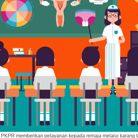
h, PKPR memberikan pelayanan kepada remaja melalui karang t