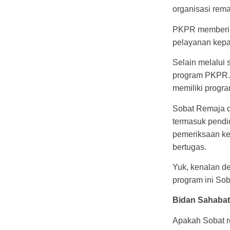
organisasi rem
PKPR memberika
pelayanan kepa
Selain melalui 
program PKPR. 
memiliki progr
Sobat Remaja d
termasuk pendi
pemeriksaan ke
bertugas.
Yuk, kenalan d
program ini So
Bidan Sahaba
Apakah Sobat r