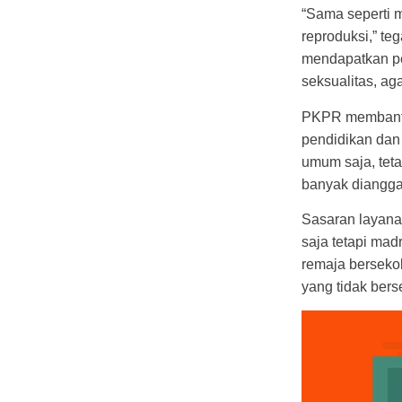
“Sama seperti m
reproduksi,” t
mendapatkan pel
seksualitas, ag
PKPR membantu 
pendidikan dan
umum saja, teta
banyak diangga
Sasaran layana
saja tetapi mad
remaja berseko
yang tidak bers