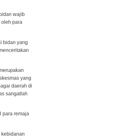
bidan wajib
 oleh para
i bidan yang
menceritakan
a merupakan
puskesmas yang
bagai daerah di
as sangatlah
l para remaja
n kebidanan