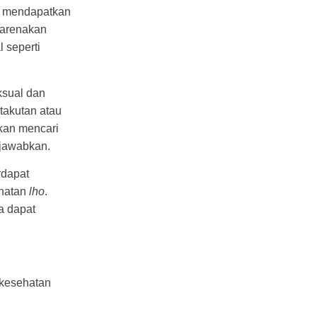
k mendapatkan
karenakan
l seperti
ksual dan
takutan atau
akan mencari
 jawabkan.
dapat
ehatan
lho
.
a dapat
kesehatan