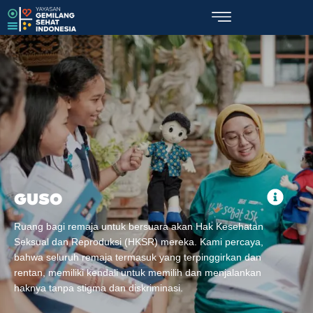
GUSO
Ruang bagi remaja untuk bersuara akan Hak Kesehatan
Seksual dan Reproduksi (HKSR) mereka. Kami percaya,
bahwa seluruh remaja termasuk yang terpinggirkan dan
rentan, memiliki kendali untuk memilih dan menjalankan
haknya tanpa stigma dan diskriminasi.