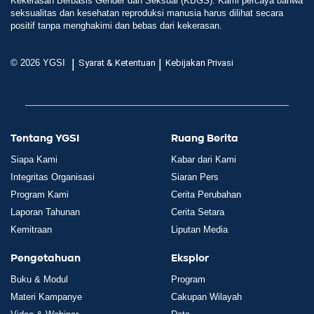
Kekerasan Berbasis Gender dan Seksual (KBGS). Kami percaya bahwa
seksualitas dan kesehatan reproduksi manusia harus dilihat secara
positif tanpa menghakimi dan bebas dari kekerasan.
|
|
© 2026 YGSI
Syarat & Ketentuan
Kebijakan Privasi
Tentang YGSI
Ruang Berita
Siapa Kami
Kabar dari Kami
Integritas Organisasi
Siaran Pers
Program Kami
Cerita Perubahan
Laporan Tahunan
Cerita Setara
Kemitraan
Liputan Media
Pengetahuan
Eksplor
Buku & Modul
Program
Materi Kampanye
Cakupan Wilayah