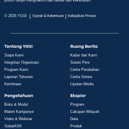
positif tanpa menghakimi dan bebas dari kekerasan.
|
|
© 2026 YGSI
Syarat & Ketentuan
Kebijakan Privasi
Tentang YGSI
Ruang Berita
Siapa Kami
Kabar dari Kami
Integritas Organisasi
Siaran Pers
Program Kami
Cerita Perubahan
Laporan Tahunan
Cerita Setara
Kemitraan
Liputan Media
Pengetahuan
Eksplor
Buku & Modul
Program
Materi Kampanye
Cakupan Wilayah
Video & Webinar
Data
SobatASK
Produk