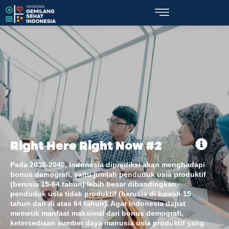
Right Here Right Now #2
Pada 2030-2040, Indonesia diprediksi akan menghadapi
bonus demografi, yaitu jumlah penduduk usia produktif
(berusia 15-64 tahun) lebih besar dibandingkan
penduduk usia tidak produktif (berusia di bawah 15
tahun dan di atas 64 tahun). Agar Indonesia dapat
memetik manfaat maksimal dari bonus demografi,
ketersediaan sumber daya manusia usia produktif yang