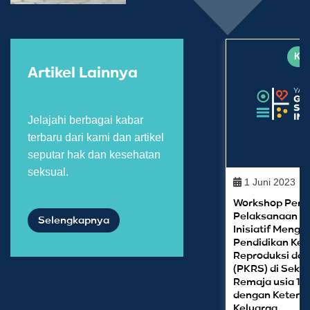
Kab
Artikel Lainnya
Jelajahi berbagai kabar
terbaru dari kami dan artikel
seputar hak dan kesehatan
seksual.
1 Juni 2023
Workshop Pers
Pelaksanaan Uj
Selengkapnya
Inisiatif Meng
Pendidikan Ke
Reproduksi dan
(PKRS) di Sekol
Remaja usia 10
dengan Keterli
Keluarga