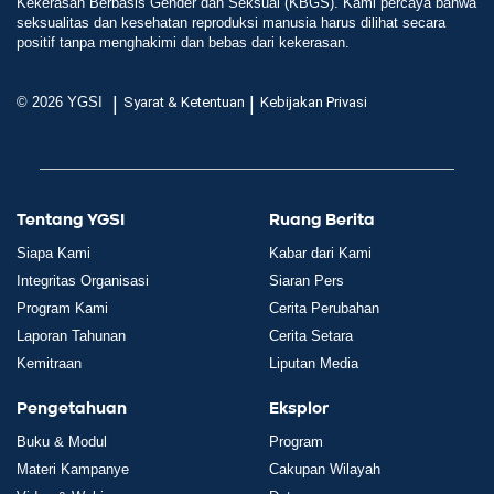
Kekerasan Berbasis Gender dan Seksual (KBGS). Kami percaya bahwa
seksualitas dan kesehatan reproduksi manusia harus dilihat secara
positif tanpa menghakimi dan bebas dari kekerasan.
|
|
© 2026 YGSI
Syarat & Ketentuan
Kebijakan Privasi
Tentang YGSI
Ruang Berita
Siapa Kami
Kabar dari Kami
Integritas Organisasi
Siaran Pers
Program Kami
Cerita Perubahan
Laporan Tahunan
Cerita Setara
Kemitraan
Liputan Media
Pengetahuan
Eksplor
Buku & Modul
Program
Materi Kampanye
Cakupan Wilayah